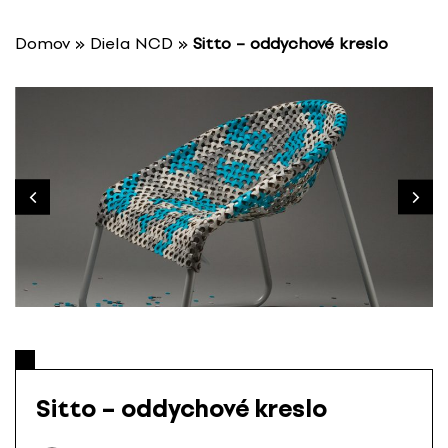
P
r
Domov
»
Diela NCD
»
Sitto – oddychové kreslo
e
s
k
o
č
i
ť
n
a
o
b
s
a
h
Sitto – oddychové kreslo