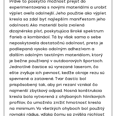
Práve to poskytlo možnosť prejsť do
experimentovania s novými materiálmi a urobiť
výplet oveľa odolnejší. Jeho použitie ako výplet
kresla sa zdal byť najlepším manifestom jeho
odolnosti. Ako materiál bola zvolená
dizajnérska plsť, poskytujúca široké spektrum
farieb a kombinácií. Tá by však sama o sebe
neposkytovala dostatočnú odolnosť, preto je
podliepaná vysoko odolným adhezívom a
ďalším odolným textilným materiálom, ktorý
je bežne používaný v outdoorových športoch.
Jednotlivé častice sú vyrezané laserom, čo
ešte zvyšuje ich pevnosť, keďže okraje rezu sú
spevnené a zatavené. Tvar častíc bol
prispôsobený tak, aby pri rezaní vznikal čo
najmenší zbytkový odpad. Nosná konštrukcia
kresla bola vytvorená z ohýbaných hliníkových
profilov, čo umožnilo znížiť hmotnosť kresla
na minimum. Vo všetkých ohyboch bol použitý
rovnaký rádius, vďaka čomu sa zvýšila rýchlosť