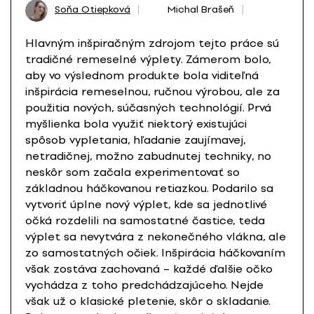
Soňa Otiepková
Michal Brašeň
Hlavným inšpiračným zdrojom tejto práce sú
tradičné remeselné výplety. Zámerom bolo,
aby vo výslednom produkte bola viditeľná
inšpirácia remeselnou, ručnou výrobou, ale za
použitia nových, súčasných technológií. Prvá
myšlienka bola využiť niektorý existujúci
spôsob vypletania, hľadanie zaujímavej,
netradičnej, možno zabudnutej techniky, no
neskôr som začala experimentovať so
základnou háčkovanou retiazkou. Podarilo sa
vytvoriť úplne nový výplet, kde sa jednotlivé
očká rozdelili na samostatné častice, teda
výplet sa nevytvára z nekonečného vlákna, ale
zo samostatných očiek. Inšpirácia háčkovaním
však zostáva zachovaná – každé ďalšie očko
vychádza z toho predchádzajúceho. Nejde
však už o klasické pletenie, skôr o skladanie.