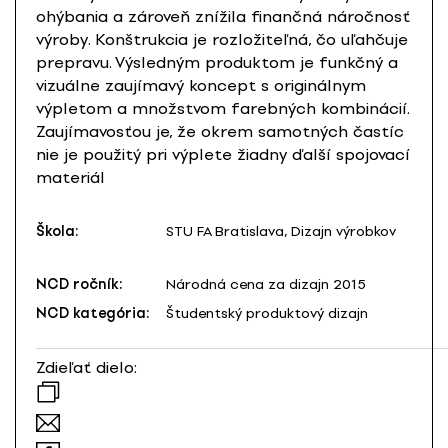
ohýbania a zároveň znížila finančná náročnosť
výroby. Konštrukcia je rozložiteľná, čo uľahčuje
prepravu. Výsledným produktom je funkčný a
vizuálne zaujímavý koncept s originálnym
výpletom a množstvom farebných kombinácií.
Zaujímavosťou je, že okrem samotných častíc
nie je použitý pri výplete žiadny ďalší spojovací
materiál
Škola:
STU FA Bratislava, Dizajn výrobkov
NCD ročník:
Národná cena za dizajn 2015
NCD kategória:
Študentský produktový dizajn
Zdieľať dielo: