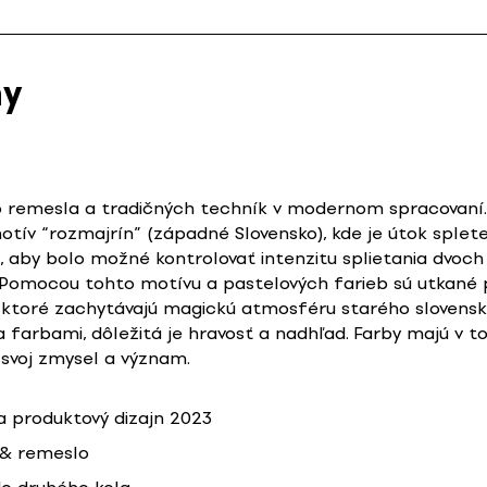
ny
o remesla a tradičných techník v modernom spracovaní. 
motív “rozmajrín” (západné Slovensko), kde je útok splet
 aby bolo možné kontrolovať intenzitu splietania dvoch
 Pomocou tohto motívu a pastelových farieb sú utkané p
ktoré zachytávajú magickú atmosféru starého slovenské
 farbami, dôležitá je hravosť a nadhľad. Farby majú v t
 svoj zmysel a význam.
 produktový dizajn 2023
 & remeslo