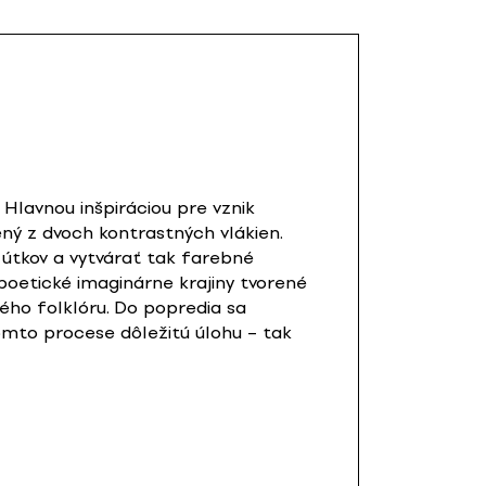
Hlavnou inšpiráciou pre vznik
ený z dvoch kontrastných vlákien.
 útkov a vytvárať tak farebné
oetické imaginárne krajiny tvorené
ho folklóru. Do popredia sa
omto procese dôležitú úlohu – tak