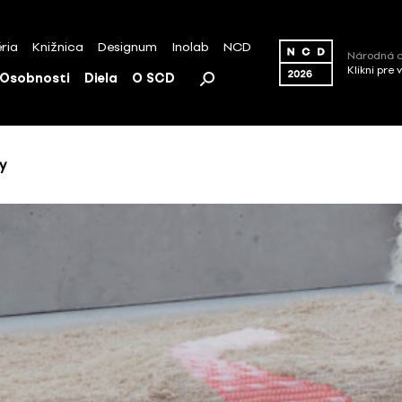
ria
Knižnica
Designum
Inolab
NCD
Národná c
Klikni pre 
Osobnosti
Diela
O SCD
y