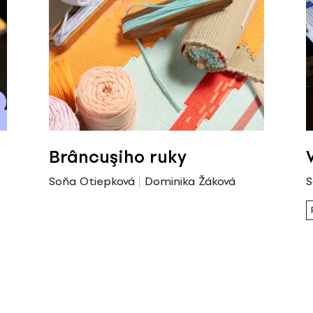
Brâncuşiho ruky
Soňa Otiepková
Dominika Žáková
S