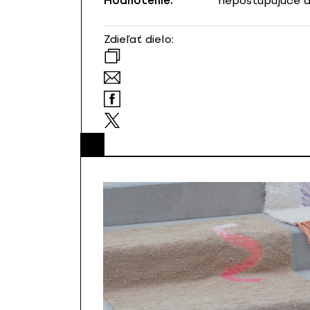
Hodnotenie:
nepostupujúce d
Zdieľať dielo: