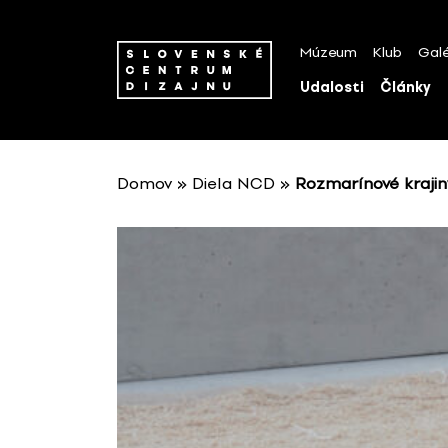
P
r
Múzeum
Klub
Galé
e
s
Udalosti
Články
k
o
č
i
Domov
»
Diela NCD
»
Rozmarínové krajin
ť
n
a
o
b
s
a
h