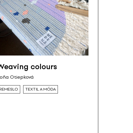
Weaving colours
oňa Otiepková
REMESLO
TEXTIL A MÓDA