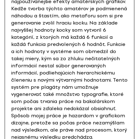
najpoužívanejšie efekty amatérskych grafikov.
Kedže tvorba týchto amatérov je podmienená
náhodou a štastím, ako metaforu som si pre
generovanie zvolil hraciu kocku. Na základe
najvyššej hodnoty kocky som vytvoril 6
kategórií, z ktorých má každá 6 funkcií a
každá funkcia predvolených 6 hodnôt. Funkcie
a ich hodnoty v systéme som obmedzil do
takej miery, kým sa zo zhluku nečitatelných
informácií nestal súbor generovaných
informácií, podliehajúcich hierarchickému
členeniu s novými výtvarnými hodnotami. Tento
systém pre plagáty nám umožnuje
vygenerovať také množstvo typografie, ktoré
som počas trvania práce na bakalárskom
projekte ani zďaleka nedokázal obsiahnuť.
Spôsob mojej práce je hazardom v grafickom
dizajne, pretože sa počas práce nezamýšlam
nad výsledkom, ale práve nad procesom, ktorý
nejasnému výsledku predchádza.