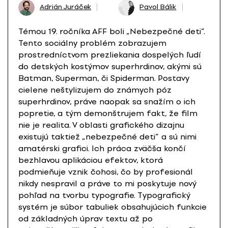
Adrián Juráček
Pavol Bálik
Témou 19. ročníka AFF boli „Nebezpečné deti”.
Tento sociálny problém zobrazujem
prostredníctvom prezliekania dospelých ľudí
do detských kostýmov superhrdinov, akými sú
Batman, Superman, či Spiderman. Postavy
cielene neštylizujem do známych póz
superhrdinov, práve naopak sa snažím o ich
popretie, a tým demonštrujem fakt, že film
nie je realita. V oblasti grafického dizajnu
existujú taktiež „nebezpečné deti” a sú nimi
amatérski grafici. Ich práca zväčša končí
bezhlavou aplikáciou efektov, ktorá
podmieňuje vznik čohosi, čo by profesionál
nikdy nespravil a práve to mi poskytuje nový
pohľad na tvorbu typografie. Typografický
systém je súbor tabuliek obsahujúcich funkcie
od základných úprav textu až po