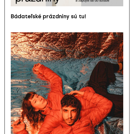
Bádateľské prázdniny sú tu!