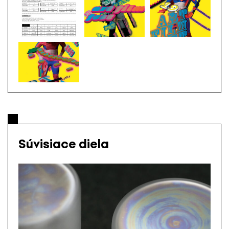
Súvisiace diela