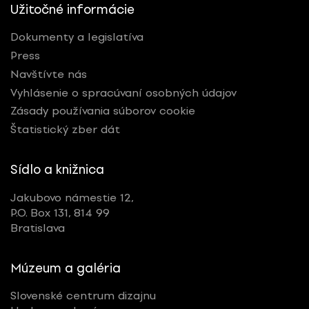
Užitočné informácie
Nominované
Ocenené
Dokumenty a legislatíva
Press
Navštívte nás
RESETOVAŤ FILTRE
Vyhlásenie o spracúvaní osobných údajov
Zásady používania súborov cookie
Štatistický zber dát
Tagy
Sídlo a knižnica
Všetky
Jakubovo námestie 12,
P.O. Box 131, 814 99
Bratislava
Múzeum a galéria
Slovenské centrum dizajnu