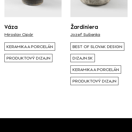
Všetci
Výstava / kolekcia
Váza
Žardiniera
Miroslav Cipár
Jozef Sušienka
Všetky
KERAMIKA A PORCELÁN
BEST OF SLOVAK DESIGN
PRODUKTOVÝ DIZAJN
DIZAJN.SK
Rok ( Ročník )
KERAMIKA A PORCELÁN
Všetky
PRODUKTOVÝ DIZAJN
Autor
Jozef Sušienka
Typ