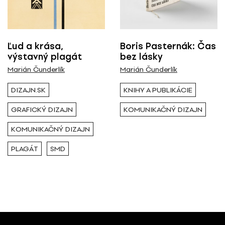
Všetci
Výstava / kolekcia
Ľud a krása,
Boris Pasternák: Čas
výstavný plagát
bez lásky
Všetky
Marián Čunderlík
Marián Čunderlík
DIZAJN.SK
KNIHY A PUBLIKÁCIE
Rok ( Ročník )
GRAFICKÝ DIZAJN
KOMUNIKAČNÝ DIZAJN
Všetky
KOMUNIKAČNÝ DIZAJN
PLAGÁT
SMD
Autor
Marián Čunderlík
Typ