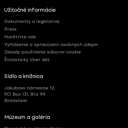
Nominované
Užitočné informácie
Ocenené
Dokumenty a legislatíva
Press
RESETOVAŤ FILTRE
Navštívte nás
Vyhlásenie o spracúvaní osobných údajov
Zásady používania súborov cookie
Štatistický zber dát
Tagy
Sídlo a knižnica
Všetky
Jakubovo námestie 12,
P.O. Box 131, 814 99
Bratislava
Múzeum a galéria