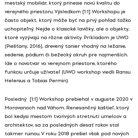
mestský mobiliár, ktorý prinesie novú kvalitu do
verejného priestoru. Výsledkom [1:1] Workshopu je
často objekt, ktorý môže byť na prvý pohľad ťažko
uchopiteľný. Nejde o klasické lavičky, ale o objekty,
ktoré vyzývajú na rôzne aktivity. Príkladom je UWO
(Piešťany, 2016), drevený tanier vhodný na ležanie,
sedenie, pódium či bežecký okruh pre najmenších.
Ide o novotvar vo verejnom priestore, ktorého
funkciu určuje užívateľ (UWO workshop viedli Ransu
Helenius a Tobias Permin).
Posledný [1:1] Workshop prebiehal v auguste 2020 v
Moravanoch nad Váhom. Renesančný kaštieľ, ktorý
bol kedysi miestom tvorivých stretnutí umelcov a
architektov, sa za posledných desať rokov stal
takmer ruinou. V roku 2018 prešiel však pod nových