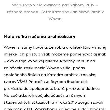
Workshop v Moravanoch nad Váhom, 2019 –
záznam procesu. Foto: Katarína Janíčková, archív
Woven
Malé veľké riešenia architektúry
Woven si samy hovoria, že robia architektúru v malej
mierke. Ich prístup však môžeme pomenovať aj inak
– ako dizajn vo veľkej mierke. Prvotný impulz na
založenie zoskupenia Woven vzišiel počas
spoločného štúdia na Katedre architektonickej
tvorby VŠVU. Priateľstvo štyroch študentiek
prerástlo do spolupráce, ktorá pretrvala dodnes.
Na začiatku ich spájala účasť na rôznych
študentských súťažiach a v roku 2013 zorganizovali
prvý ročník [1:1] Workshopu. Kolegyne si dali záväzok