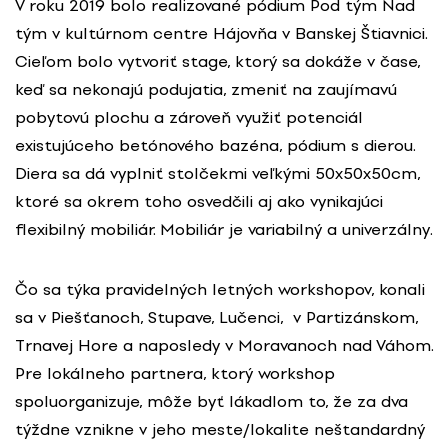
V roku 2019 bolo realizované pódium Pod tým Nad
tým v kultúrnom centre Hájovňa v Banskej Štiavnici.
Cieľom bolo vytvoriť stage, ktorý sa dokáže v čase,
keď sa nekonajú podujatia, zmeniť na zaujímavú
pobytovú plochu a zároveň využiť potenciál
existujúceho betónového bazéna, pódium s dierou.
Diera sa dá vyplniť stolčekmi veľkými 50x50x50cm,
ktoré sa okrem toho osvedčili aj ako vynikajúci
flexibilný mobiliár. Mobiliár je variabilný a univerzálny.
Čo sa týka pravidelných letných workshopov, konali
sa v Piešťanoch, Stupave, Lučenci, v Partizánskom,
Trnavej Hore a naposledy v Moravanoch nad Váhom.
Pre lokálneho partnera, ktorý workshop
spoluorganizuje, môže byť lákadlom to, že za dva
týždne vznikne v jeho meste/lokalite neštandardný