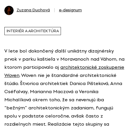
Zuzana Duchová
e-designum
INTERIÉR A ARCHITEKTÚRA
V lete bol dokončený ďalší unikátny dizajnérsky
prvok v parku kaštieľa v Moravanoch nad Váhom, na
ktorom participovalo aj
architektonické zoskupenie
Woven
. Woven nie je štandardné architektonické
štúdio. Štvorica architektiek Danica Pišteková, Anna
Cséfalvay, Marianna Maczová a Veronika
Michalíková okrem toho, že sa nevenujú iba
“bežným” architektonickým zadaniam, fungujú
spolu v podstate celoročne, avšak často z
rozdielnych miest. Realizácie tejto skupiny sa