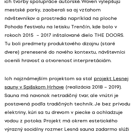
ich tvorby spolupráce autorské. Woven vylepšujú
mestské parky, zaoberali sa aj vzťahom
návštevníkov a prostredia napríklad na ploche
Pohoda festivalu na letisku Trenčín, kde bolo v
rokoch 2015 – 2017 inštalované dielo THE DOORS.
Tu boli predmety produktového dizajnu (staré
dvere) prenesené do nového kontextu, návštevníci
ocenili hravosť a otvorenosť interpretáciám.
Ich najznámejším projektom sa stal
projekt Lesnej
sauny v Spišskom Hrhove
(realizácia 2018 – 2019).
Sauna má navonok netradičný tvar, ale vnútri je
postavená podľa tradičných techník. Je bez prívodu
elektriny, kúri sa tu drevom v piecke a ochladzuje
vodou z potoka. Projekt má okrem estetického
výrazný sociálny rozmer. Lesná sauna zadarmo slúži