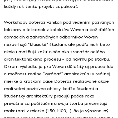
každý rok tento projekt zopakovať.
Workshopy doteraz vznikali pod vedením pozvaných
lektorov a lektoriek z kolektívu Woven a tiež ďalších
domácich a zahraničných odborníkov. Woven
nezavrhujú “klasické” štúdium, ale podľa nich tieto
akcie umožňujú zažiť niečo ako trenažér celého
architektonického procesu – od návrhu po stavbu.
Okrem výsledku je pre Woven dôležitý aj proces. Ide
o možnosť reálne “vyrábať” architektúru v reálnej
mierke a krátkom čase. Doteraz realizované akcie
mali veľmi pozitívne ohlasy, keďže študenti a
študentky architektúry pracujú počas roka
prevažne za počítačmi a svoju tvorbu prezentujú
maketami v mierke (1:50, 1:100,…), čo je výrazne iný