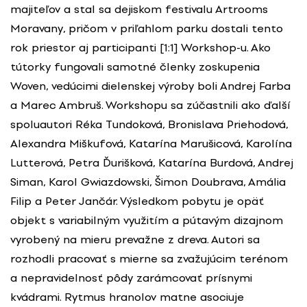
majiteľov a stal sa dejiskom festivalu Artrooms
Moravany, pričom v priľahlom parku dostali tento
rok priestor aj participanti [1:1] Workshop-u. Ako
tútorky fungovali samotné členky zoskupenia
Woven, vedúcimi dielenskej výroby boli Andrej Farba
a Marec Ambruš. Workshopu sa zúčastnili ako ďalší
spoluautori Réka Tundoková, Bronislava Priehodová,
Alexandra Miškufová, Katarína Marušicová, Karolína
Lutterová, Petra Ďurišková, Katarína Burdová, Andrej
Siman, Karol Gwiazdowski, Šimon Doubrava, Amália
Filip a Peter Jančár. Výsledkom pobytu je opäť
objekt s variabilným využitím a pútavým dizajnom
vyrobený na mieru prevažne z dreva. Autori sa
rozhodli pracovať s mierne sa zvažujúcim terénom
a nepravidelnosť pôdy zarámcovať prísnymi
kvádrami. Rytmus hranolov matne asociuje