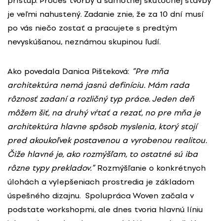
prístup. Proces tvorby a samotnej skutočnej stavby
je veľmi nahustený. Zadanie znie, že za 10 dní musí
po vás niečo zostať a pracujete s predtým
nevyskúšanou, neznámou skupinou ľudí.
Ako povedala Danica Pišteková:
“Pre mňa
architektúra nemá jasnú definíciu. Mám rada
rôznosť zadaní a rozličný typ práce. Jeden deň
môžem šiť, na druhý vŕtať a rezať, no pre mňa je
architektúra hlavne spôsob myslenia, ktorý stojí
pred akoukoľvek postavenou a vyrobenou realitou.
Čiže hlavné je, ako rozmýšľam, to ostatné sú iba
rôzne typy prekladov.”
Rozmýšľanie o konkrétnych
úlohách a vylepšeniach prostredia je základom
úspešného dizajnu. Spolupráca Woven začala v
podstate workshopmi, ale dnes tvoria hlavnú líniu