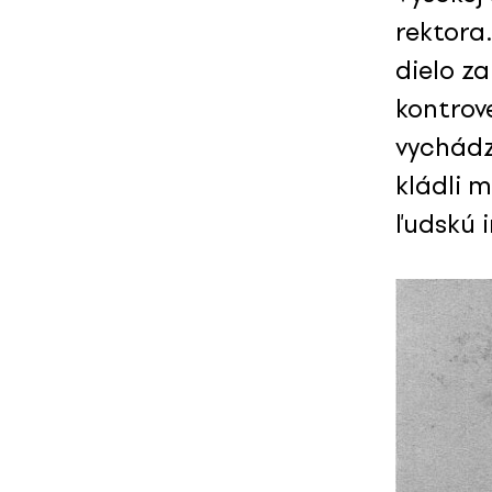
rektora
dielo za
kontrov
vychádz
kládli 
ľudskú i