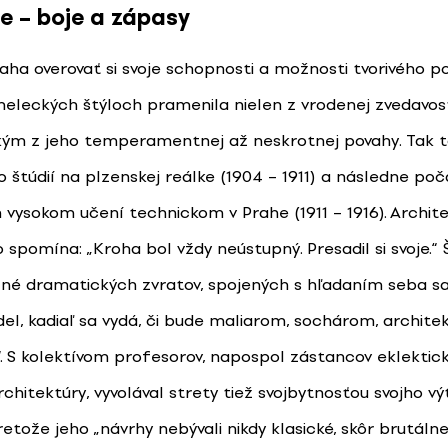
e – boje a zápasy
aha overovať si svoje schopnosti a možnosti tvorivého po
eleckých štýloch pramenila nielen z vrodenej zvedavost
ým z jeho temperamentnej až neskrotnej povahy. Tak t
o štúdií na plzenskej reálke (1904 – 1911) a následne poč
vysokom učení technickom v Prahe (1911 – 1916). Archite
 spomína: „Kroha bol vždy neústupný. Presadil si svoje.“
lné dramatických zvratov, spojených s hľadaním seba s
del, kadiaľ sa vydá, či bude maliarom, sochárom, archit
“. S kolektívom profesorov, napospol zástancov eklektick
chitektúry, vyvolával strety tiež svojbytnosťou svojho v
retože jeho „návrhy nebývali nikdy klasické, skôr brutálne