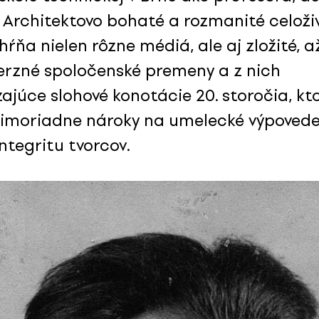
. Architektovo bohaté a rozmanité celoži
hŕňa nielen rôzne médiá, ale aj zložité, a
erzné spoločenské premeny a z nich
ajúce slohové konotácie 20. storočia, kt
mimoriadne nároky na umelecké výpovede
ntegritu tvorcov.