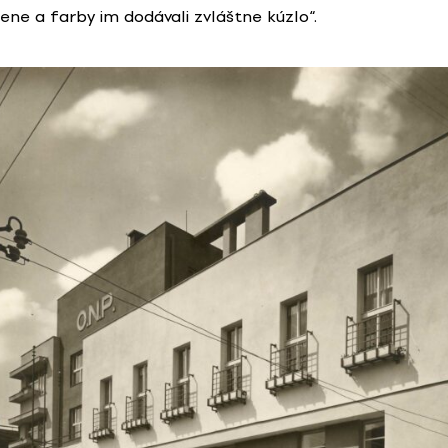
iene a farby im dodávali zvláštne kúzlo“.