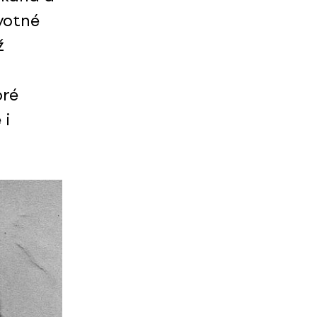
votné
ž
oré
 i