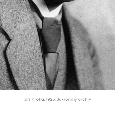
Jiří Kroha, 1923. Súkromný archív