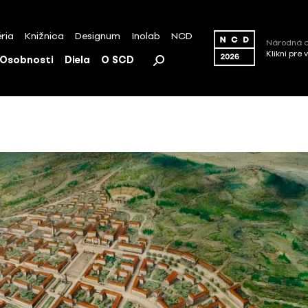
ria
Knižnica
Designum
Inolab
NCD
Národná c
Klikni pre 
Osobnosti
Diela
O SCD