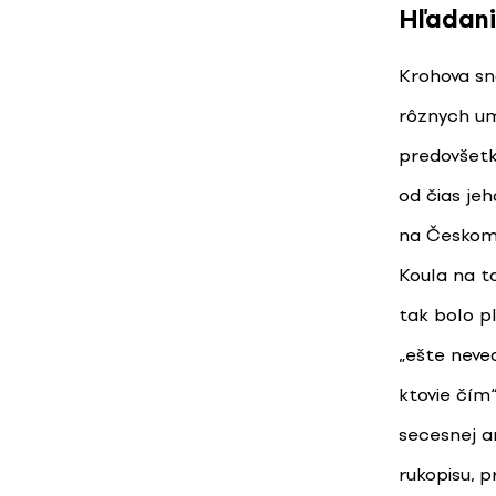
Hľadani
Krohova sn
rôznych um
predovšetk
od čias jeh
na Českom 
Koula na to
tak bolo p
„ešte neve
ktovie čím
secesnej ar
rukopisu, p