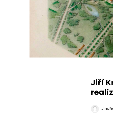
Jiří 
reali
Jindř