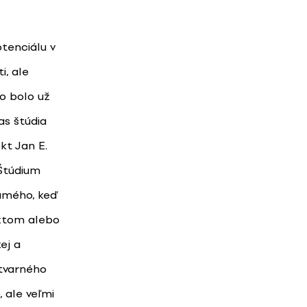
tenciálu v
i, ale
o bolo už
as štúdia
kt Jan E.
 Štúdium
amého, keď
ektom alebo
ej a
ýtvarného
, ale veľmi