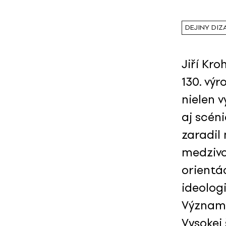
DEJINY DIZ
Jiří Kro
130. vý
nielen v
aj scéni
zaradil
medzivo
orientác
ideolog
Významn
Vysokej