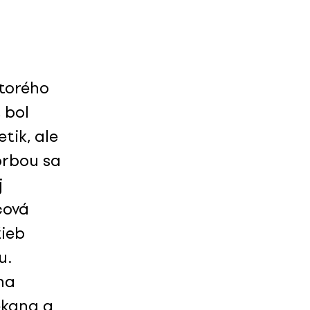
 ktorého
 bol
tik, ale
vorbou sa
j
cová
žieb
u.
na
ekana a