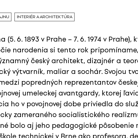
AJNU
INTERIÉR A ARCHITEKTÚRA
ha (5. 6. 1893 v Prahe – 7. 6. 1974 v Prahe),
ročie narodenia si tento rok pripomíname,
ýznamný český architekt, dizajnér a teore
cký výtvarník, maliar a sochár. Svojou t
 medzi popredných reprezentantov česke
jnovej umeleckej avantgardy, ktorej ľavi
ia ho v povojnovej dobe priviedla do slu
icky zameraného socialistického realizm
é bolo aj jeho pedagogické pôsobenie 
 škole technickej v Brne ako profesora, d