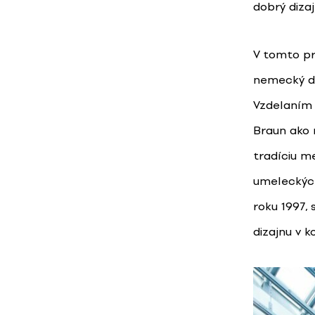
dobrý dizaj
V tomto pr
nemecký di
Vzdelaním 
Braun ako n
tradíciu m
umeleckých
roku 1997,
dizajnu v k