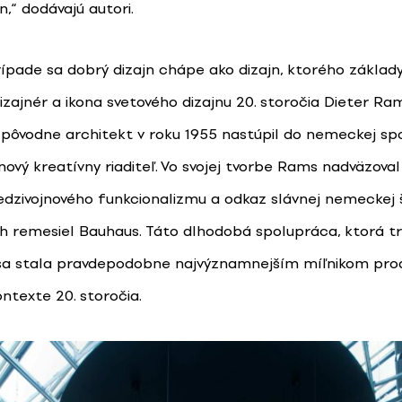
n,“ dodávajú autori.
ípade sa dobrý dizajn chápe ako dizajn, ktorého základy
zajnér a ikona svetového dizajnu 20. storočia Dieter Ram
pôvodne architekt v roku 1955 nastúpil do nemeckej sp
ový kreatívny riaditeľ. Vo svojej tvorbe Rams nadväzoval
edzivojnového funkcionalizmu a odkaz slávnej nemeckej 
 remesiel Bauhaus. Táto dlhodobá spolupráca, ktorá tr
 sa stala pravdepodobne najvýznamnejším míľnikom pr
ontexte 20. storočia.