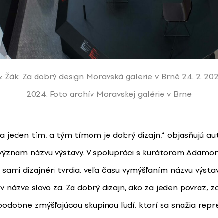
& Žák: Za dobrý design Moravská galerie v Brně 24. 2. 2023
2024. Foto archív Moravskej galérie v Brne
 jeden tím, a tým tímom je dobrý dizajn,“ objasňujú aut
význam názvu výstavy. V spolupráci s kurátorom Adam
ko sami dizajnéri tvrdia, veľa času vymýšľaním názvu výstav
 v názve slovo za. Za dobrý dizajn, ako za jeden povraz, z
odobne zmýšľajúcou skupinou ľudí, ktorí sa snažia repr