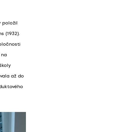
 položil
s (1932).
oločnosti
 na
školy
vala až do
oduktového