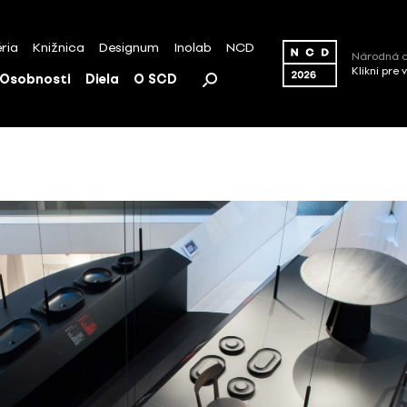
ria
Knižnica
Designum
Inolab
NCD
Národná c
Klikni pre 
Osobnosti
Diela
O SCD