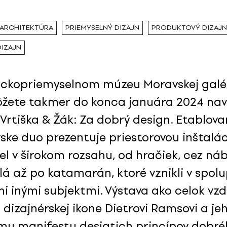
 ARCHITEKTÚRA
PRIEMYSELNÝ DIZAJN
PRODUKTOVÝ DIZAJN
DIZAJN
ckopriemyselnom múzeu Moravskej galér
žete takmer do konca januára 2024 navš
 Vrtiška & Žák: Za dobrý design. Etablov
rske duo prezentuje priestorovou inštalá
el v širokom rozsahu, od hračiek, cez náb
á až po katamarán, ktoré vznikli v spolu
mi inými subjektmi. Výstava ako celok vz
 dizajnérskej ikone Dietrovi Ramsovi a je
mu manifestu desiatich princípov dobr