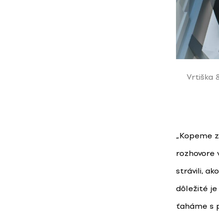
Vrtiška 
„Kopeme za
rozhovore 
strávili, a
dôležité je
ťaháme s p