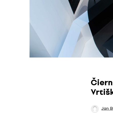
Čiern
Vrtiš
Jan B