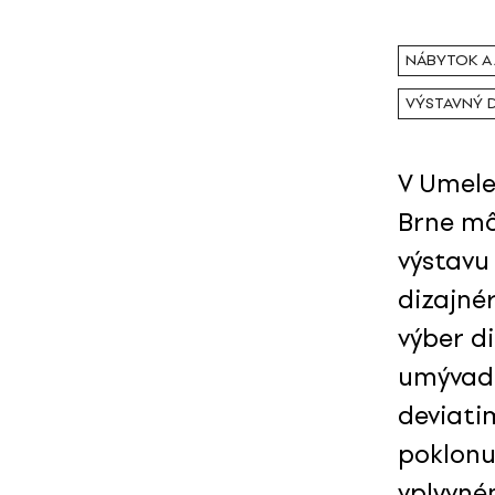
NÁBYTOK A
VÝSTAVNÝ 
V Umele
Brne mô
výstavu
dizajné
výber di
umývadl
deviati
poklonu
vplyvné