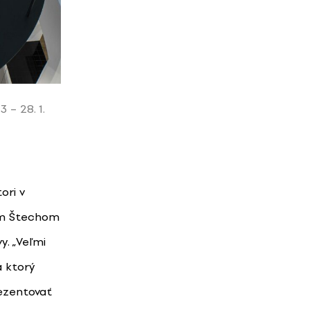
 – 28. 1.
ori v
om Štechom
y. „Veľmi
a ktorý
ezentovať