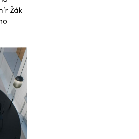
mír Žák
ho