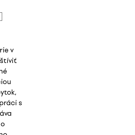
ie v
tíviť
ané
ciou
ytok,
práci s
dáva
ho
ého