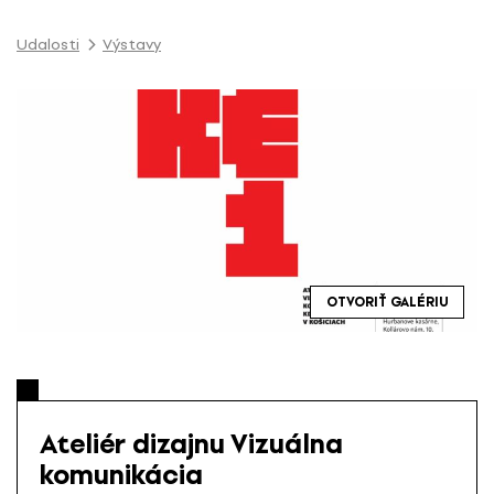
P
r
Udalosti
Výstavy
e
s
k
o
č
i
ť
n
a
o
OTVORIŤ GALÉRIU
b
s
a
h
Ateliér dizajnu Vizuálna
komunikácia