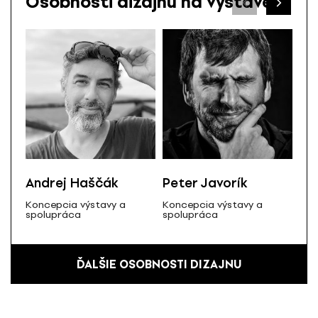
Osobnosti dizajnu na výstave
He
kon
Andrej Haščák
Peter Javorík
Koncepcia výstavy a
Koncepcia výstavy a
spolupráca
spolupráca
ĎALŠIE OSOBNOSTI DIZAJNU