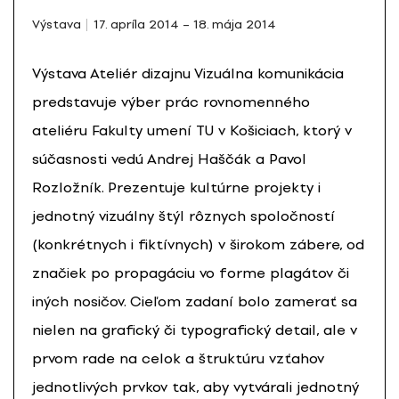
Výstava
17. apríla 2014 – 18. mája 2014
Výstava Ateliér dizajnu Vizuálna komunikácia
predstavuje výber prác rovnomenného
ateliéru Fakulty umení TU v Košiciach, ktorý v
súčasnosti vedú Andrej Haščák a Pavol
Rozložník. Prezentuje kultúrne projekty i
jednotný vizuálny štýl rôznych spoločností
(konkrétnych i fiktívnych) v širokom zábere, od
značiek po propagáciu vo forme plagátov či
iných nosičov. Cieľom zadaní bolo zamerať sa
nielen na grafický či typografický detail, ale v
prvom rade na celok a štruktúru vzťahov
jednotlivých prvkov tak, aby vytvárali jednotný