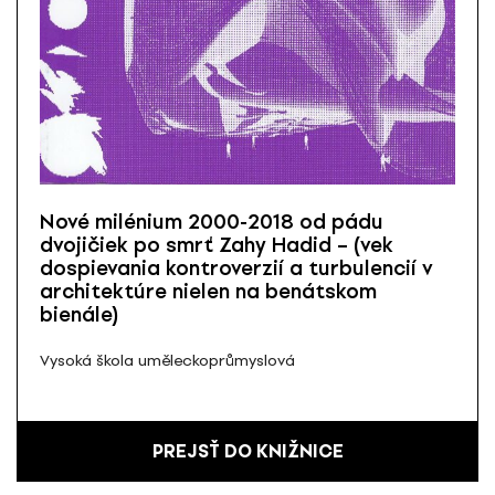
Nové milénium 2000-2018 od pádu
dvojičiek po smrť Zahy Hadid – (vek
dospievania kontroverzií a turbulencií v
architektúre nielen na benátskom
bienále)
Vysoká škola uměleckoprůmyslová
PREJSŤ DO KNIŽNICE