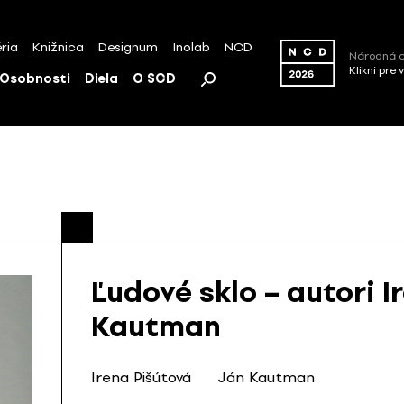
ria
Knižnica
Designum
Inolab
NCD
Národná c
Klikni pre 
Osobnosti
Diela
O SCD
Ľudové sklo – autori I
Kautman
Irena Pišútová
Ján Kautman