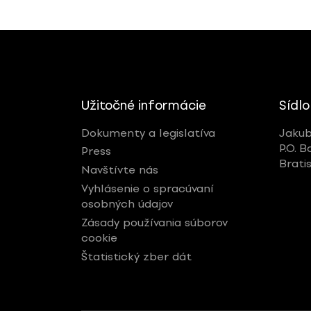
Užitočné informácie
Sídlo
Dokumenty a legislatíva
Jakub
P.O. B
Press
Brati
Navštívte nás
Vyhlásenie o spracúvaní
osobných údajov
Zásady používania súborov
cookie
Štatistický zber dát