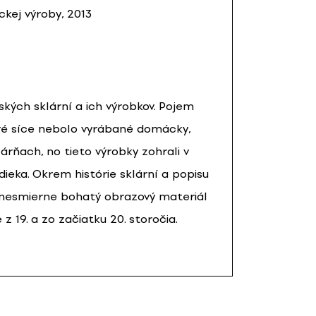
ckej výroby, 2013
ských sklární a ich výrobkov. Pojem
toré síce nebolo vyrábané domácky,
árňach, no tieto výrobky zohrali v
ieka. Okrem histórie sklární a popisu
a nesmierne bohatý obrazový materiál
 19. a zo začiatku 20. storočia.