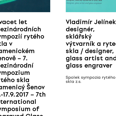
vacet let
Vladimír Jelínek
ezinárodních
designér,
ympozií rytého
sklářský
kla v
výtvarník a ryt
amenickém
skla / designer,
enově – 7.
glass artist an
ezinárodní
glass engraver
ympozium
Spolek sympozia rytého
ytého skla
skla z.s.
amenicý Šenov
.-17.9.2017 – 7th
nternational
ymposium of