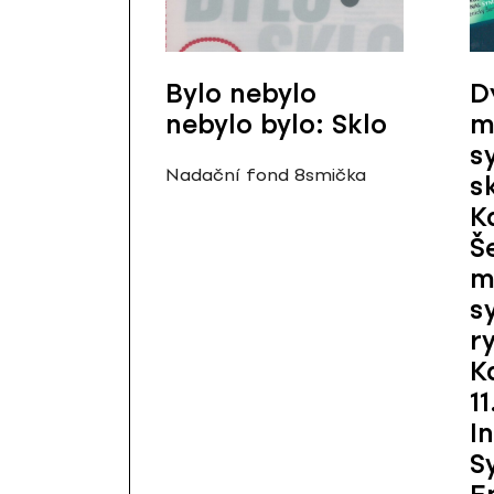
Bylo nebylo
D
nebylo bylo: Sklo
m
s
Nadační fond 8smička
s
K
Š
m
s
r
K
11
I
S