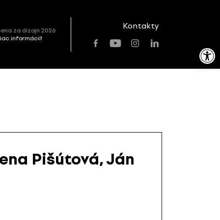
Kontakty
ena za dizajn 2026
viac informácií!
Open toolbar
rena Pišútová, Ján