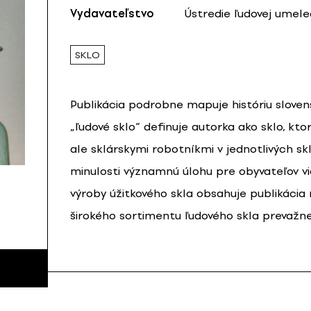
Vydavateľstvo
Ústredie ľudovej umele
SKLO
Publikácia podrobne mapuje históriu sloven
„ľudové sklo“ definuje autorka ako sklo, k
ale sklárskymi robotníkmi v jednotlivých skl
minulosti významnú úlohu pre obyvateľov vid
výroby úžitkového skla obsahuje publikáci
širokého sortimentu ľudového skla prevažne z