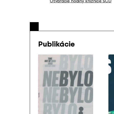
Otváracie hodiny knižnice SCD
Publikácie