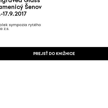
ngraved Glass
amenicý Šenov
.-17.9.2017
olek sympozia rytého
a z.s.
PREJSŤ DO KNIŽNICE