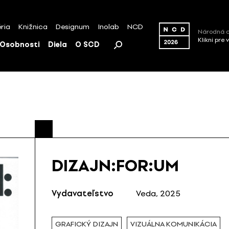
ria
Knižnica
Designum
Inolab
NCD
Národná c
Klikni pre 
Osobnosti
Diela
O SCD
DIZAJN:FOR:UM
Vydavateľstvo
Veda, 2025
GRAFICKÝ DIZAJN
VIZUÁLNA KOMUNIKÁCIA