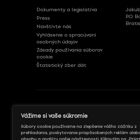
Dokumenty a legislatíva
Jakub
P.O. B
Press
Brati
Navštívte nás
Vyhlásenie o spracúvaní
osobných údajov
Zásady používania súborov
cookie
Štatistický zber dát
GENERÁLNY REKLAMNÝ
S PODPOROU
Vážime si vaše súkromie
PARTNER
Súbory cookie používame na zlepšenie vášho zážitku z
prehliadania, poskytovanie prispôsobených reklám aleb
obsahu a analýzu našej návštevnosti. Kliknutím na „Prija