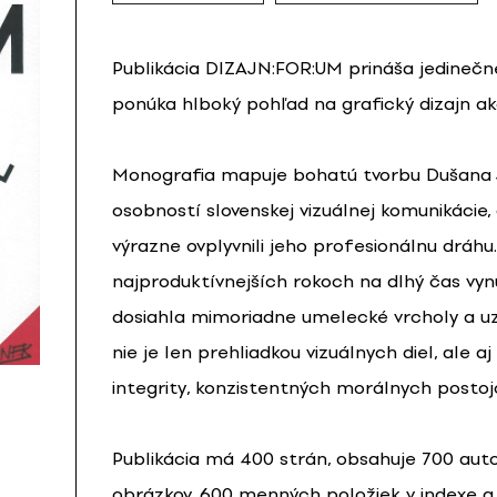
Publikácia DIZAJN:FOR:UM prináša jedinečn
ponúka hlboký pohľad na grafický dizajn ak
Monografia mapuje bohatú tvorbu Dušana J
osobností slovenskej vizuálnej komunikácie, 
výrazne ovplyvnili jeho profesionálnu dráh
najproduktívnejších rokoch na dlhý čas vy
dosiahla mimoriadne umelecké vrcholy a uzn
nie je len prehliadkou vizuálnych diel, ale a
integrity, konzistentných morálnych postojo
Publikácia má 400 strán, obsahuje 700 au
obrázkov, 600 menných položiek v indexe a