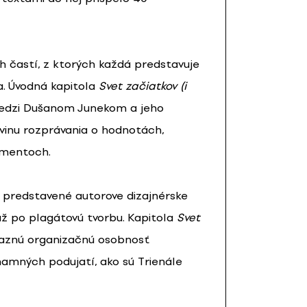
h častí, z ktorých každá predstavuje
a. Úvodná kapitola
Svet začiatkov (i
dzi Dušanom Junekom a jeho
ovinu rozprávania o hodnotách,
omentoch.
ú predstavené autorove dizajnérske
až po plagátovú tvorbu. Kapitola
Svet
aznú organizačnú osobnosť
namných podujatí, ako sú Trienále