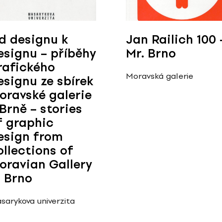
d designu k
Jan Railich 100 
esignu – příběhy
Mr. Brno
rafického
Moravská galerie
esignu ze sbírek
oravské galerie
 Brně – stories
f graphic
esign from
ollections of
oravian Gallery
n Brno
sarykova univerzita