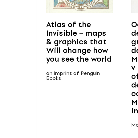
Atlas of the
O
Invisible – maps
d
& graphics that
g
Will change how
d
you see the world
M
v
an imprint of Penguin
o
Books
d
c
M
i
Ma