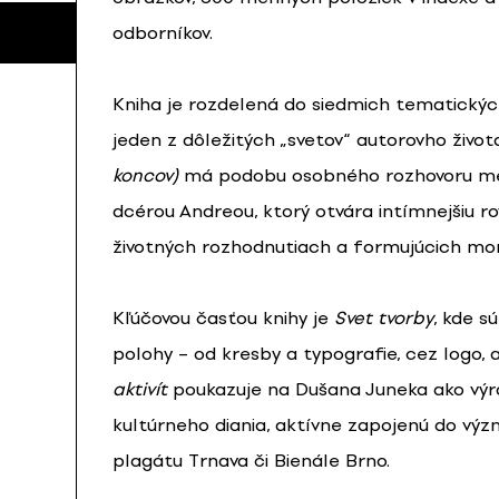
odborníkov.
Kniha je rozdelená do siedmich tematickýc
jeden z dôležitých „svetov“ autorovho život
koncov)
má podobu osobného rozhovoru me
dcérou Andreou, ktorý otvára intímnejšiu r
životných rozhodnutiach a formujúcich m
Kľúčovou časťou knihy je
Svet tvorby
, kde s
polohy – od kresby a typografie, cez logo, 
aktivít
poukazuje na Dušana Juneka ako výr
kultúrneho diania, aktívne zapojenú do výz
plagátu Trnava či Bienále Brno.