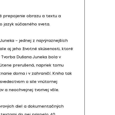
é prepojenie obrazu a textu a
o jazyk súčasného sveta.
uneka – jednej z najvýraznejších
ale aj jeho životné skúsenosti, ktoré
u. Tvorba Dušana Juneka bola v
nútene prerušená, napriek tomu
anie doma i v zahraničí. Kniha tak
j svedectvom o sile vnútornej
v a neochvejnej tvorivej vôle.
torových diel a dokumentačných
 textami do nej prispelo 40