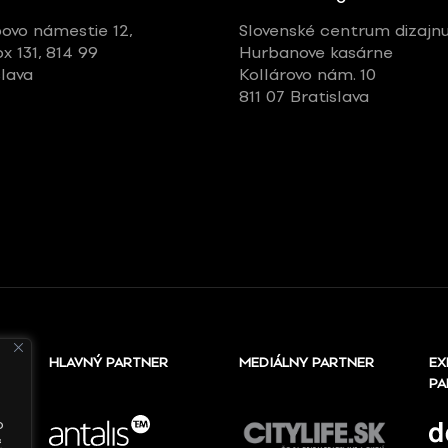
ovo námestie 12,
Slovenské centrum dizajn
ox 131, 814 99
Hurbanove kasárne
slava
Kollárovo nám. 10
811 07 Bratislava
HLAVNÝ PARTNER
MEDIÁLNY PARTNER
EX
PA
o
ť