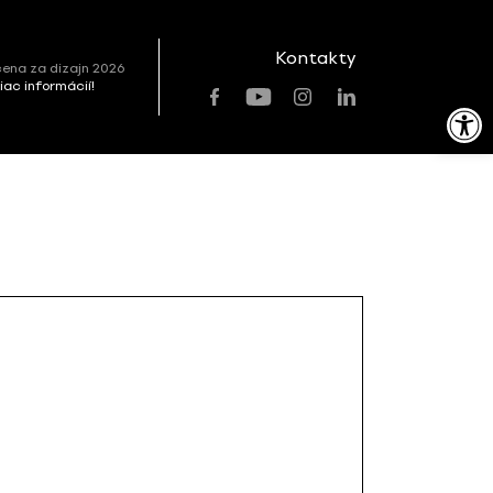
Kontakty
ena za dizajn 2026
viac informácií!
Open toolbar