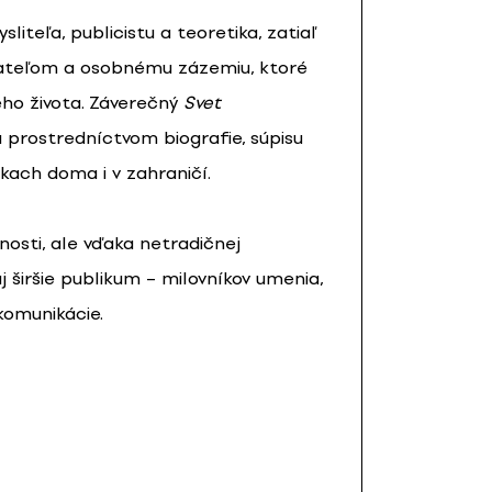
liteľa, publicistu a teoretika, zatiaľ
riateľom a osobnému zázemiu, ktoré
eho života. Záverečný
Svet
 prostredníctvom biografie, súpisu
rkach doma i v zahraničí.
nosti, ale vďaka netradičnej
j širšie publikum – milovníkov umenia,
komunikácie.