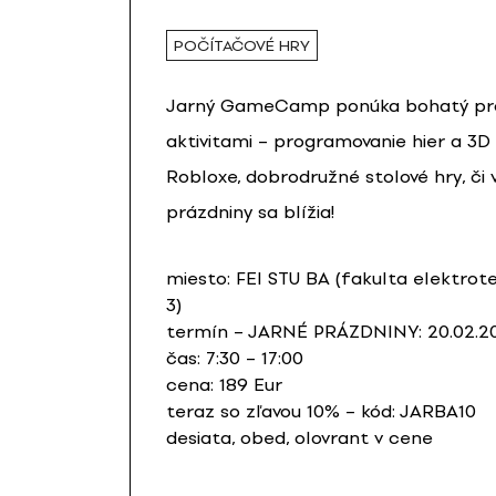
POČÍTAČOVÉ HRY
Jarný GameCamp ponúka bohatý pro
aktivitami – programovanie hier a 3D
Robloxe, dobrodružné stolové hry, či 
prázdniny sa blížia!
miesto: FEI STU BA (fakulta elektrote
3)
termín – JARNÉ PRÁZDNINY: 20.02.20
čas: 7:30 – 17:00
cena: 189 Eur
teraz so zľavou 10% – kód: JARBA10
desiata, obed, olovrant v cene