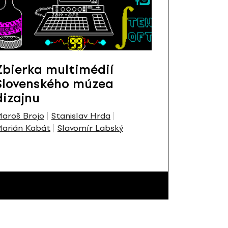
Zbierka multimédií
Slovenského múzea
dizajnu
aroš Brojo
Stanislav Hrda
arián Kabát
Slavomír Labský