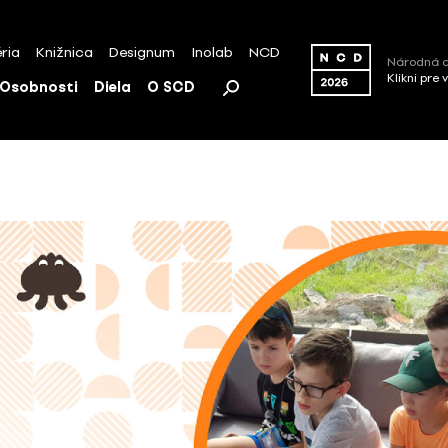
ria
Knižnica
Designum
Inolab
NCD
Národná c
Klikni pre 
Osobnosti
Diela
O SCD