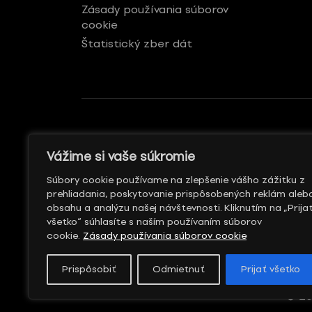
Zásady používania súborov
cookie
Štatistický zber dát
GENERÁLNY REKLAMNÝ
S PODPOROU
Vážime si vaše súkromie
PARTNER
Súbory cookie používame na zlepšenie vášho zážitku z
prehliadania, poskytovanie prispôsobených reklám aleb
obsahu a analýzu našej návštevnosti. Kliknutím na „Prija
všetko“ súhlasíte s naším používaním súborov
cookie.
Zásady používania súborov cookie
Prispôsobiť
Odmietnuť
Prijať všetko
© 20