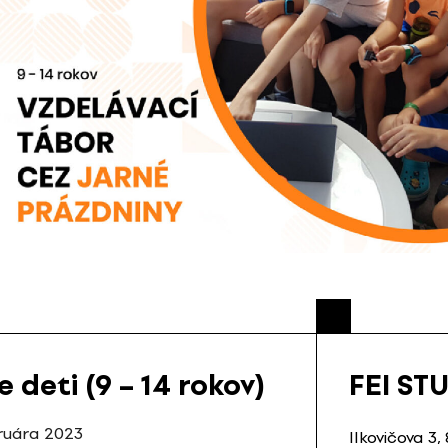
eti (9 – 14 rokov)
FEI ST
ruára 2023
Ilkovičova 3,