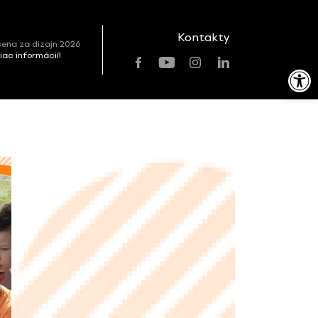
Kontakty
ena za dizajn 2026
viac informácií!
Open toolbar