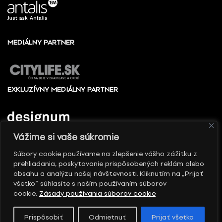
MEDIÁLNY PARTNER
EXKLUZÍVNY MEDIÁLNY PARTNER
Vážime si vaše súkromie
Súbory cookie používame na zlepšenie vášho zážitku z
prehliadania, poskytovanie prispôsobených reklám alebo
© 2010 - 2026 Slovenské centrum dizajnu, Všetky
obsahu a analýzu našej návštevnosti. Kliknutím na „Prijať
práva vyhradené
všetko“ súhlasíte s naším používaním súborov
cookie.
Zásady používania súborov cookie
Prispôsobiť
Odmietnuť
Prijať všetko