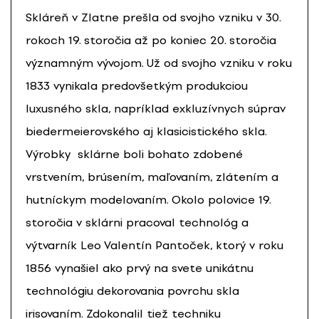
Skláreň v Zlatne prešla od svojho vzniku v 30.
rokoch 19. storočia až po koniec 20. storočia
významným vývojom. Už od svojho vzniku v roku
1833 vynikala predovšetkým produkciou
luxusného skla, napríklad exkluzívnych súprav
biedermeierovského aj klasicistického skla.
Výrobky sklárne boli bohato zdobené
vrstvením, brúsením, maľovaním, zlátením a
hutníckym modelovaním. Okolo polovice 19.
storočia v sklárni pracoval technológ a
výtvarník Leo Valentín Pantoček, ktorý v roku
1856 vynašiel ako prvý na svete unikátnu
technológiu dekorovania povrchu skla
irisovaním. Zdokonalil tiež techniku