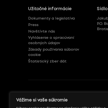
Užitočné informácie
Sídlo
Dokumenty a legislatíva
Jakub
P.O. B
Press
Brati
Navštívte nás
Vyhlásenie o spracúvaní
osobných údajov
Zásady používania súborov
cookie
Štatistický zber dát
GENERÁLNY REKLAMNÝ
S PODPOROU
Vážime si vaše súkromie
PARTNER