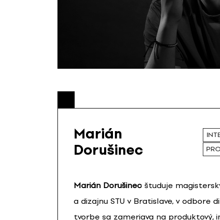
Marián
INT
Dorušinec
PRO
Marián Dorušinec
študuje magistersk
a dizajnu STU v Bratislave, v odbore diz
tvorbe sa zameriava na produktový, in