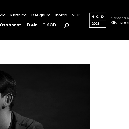
ria
Knižnica
Designum
Inolab
NCD
Národná c
Klikni pre 
Osobnosti
Diela
O SCD