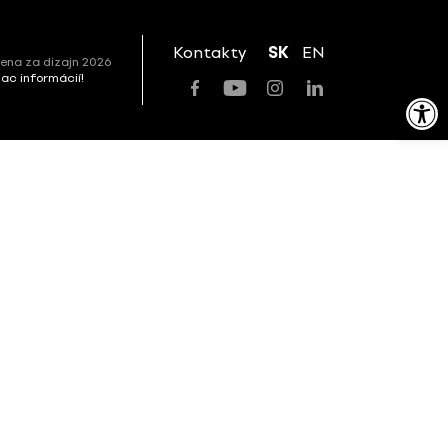
Kontakty
SK
EN
ena za dizajn 2026
viac informácií!
Open toolbar