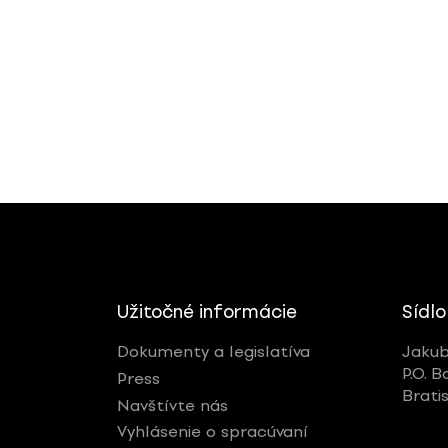
Užitočné informácie
Sídlo
Dokumenty a legislatíva
Jakub
P.O. B
Press
Brati
Navštívte nás
Vyhlásenie o spracúvaní