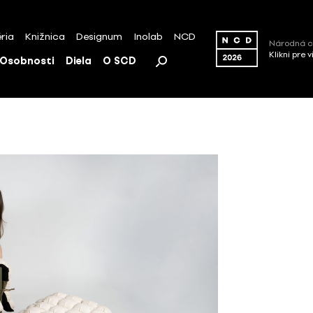
ria
Knižnica
Designum
Inolab
NCD
Národná c
Klikni pre 
Osobnosti
Diela
O SCD