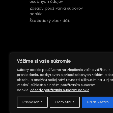
osobných údajov
Zásady používania súborov
cookie
Štatistický zber dát
GENERÁLNY REKLAMNÝ
S PODPOROU
Vážime si vaše súkromie
PARTNER
Súbory cookie používame na zlepšenie vášho zážitku z
prehliadania, poskytovanie prispôsobených reklám aleb
obsahu a analýzu našej návštevnosti. Kliknutím na „Prija
všetko“ súhlasíte s naším používaním súborov
cookie.
Zásady používania súborov cookie
Prispôsobiť
Odmietnuť
Prijať všetko
© 20