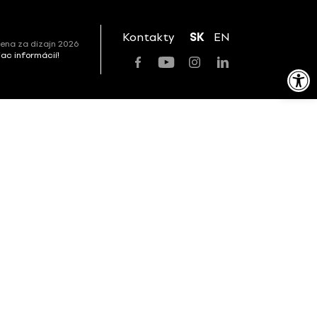
Kontakty
SK
EN
ena za dizajn 2026
viac informácií!
Open toolbar