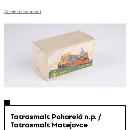
S
k
Dizajn a osobnosti
i
p
t
o
c
o
n
t
e
n
t
Tatrasmalt Pohorelá n.p. /
Tatrasmalt Matejovce