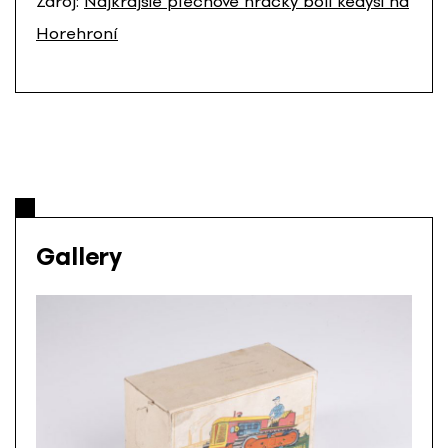
Zdroj:
Najkrajšie plechové hračky boli kedysi na
Horehroní
Gallery