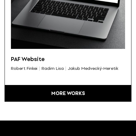
PAF Website
Robert Finkei
Radim Lisa
Jakub Medvecký-Heretik
MORE WORKS