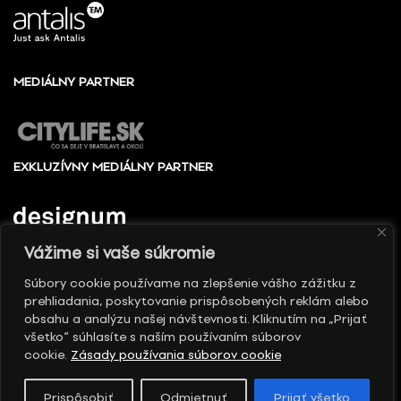
MEDIÁLNY PARTNER
EXKLUZÍVNY MEDIÁLNY PARTNER
Vážime si vaše súkromie
Súbory cookie používame na zlepšenie vášho zážitku z
prehliadania, poskytovanie prispôsobených reklám alebo
© 2010 - 2026 Slovak design center, All rights
obsahu a analýzu našej návštevnosti. Kliknutím na „Prijať
reserved
všetko“ súhlasíte s naším používaním súborov
cookie.
Zásady používania súborov cookie
Prispôsobiť
Odmietnuť
Prijať všetko