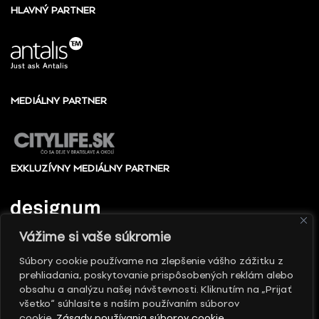
HLAVNÝ PARTNER
MEDIÁLNY PARTNER
EXKLUZÍVNY MEDIÁLNY PARTNER
Vážime si vaše súkromie
Súbory cookie používame na zlepšenie vášho zážitku z
prehliadania, poskytovanie prispôsobených reklám alebo
© 2010 - 2026 Slovak design center, All rights
obsahu a analýzu našej návštevnosti. Kliknutím na „Prijať
reserved
všetko“ súhlasíte s naším používaním súborov
cookie.
Zásady používania súborov cookie