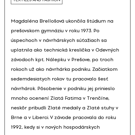
Magdaléna Brellošová ukončila štúdium na
prešovskom gymnáziu v roku 1973. Po
úspechoch v návrhárskych súťažiach sa
uplatnila ako technická kreslička v Odevných
závodoch kpt. Nálepku v Prešove, po troch
rokoch už ako návrhárka podniku. Začiatkom
sedemdesiatych rokov tu pracovalo šesť
návrhárok. Pôsobenie v podniku jej prinieslo
mnoho ocenení Zlatá Fatima v Trenčíne,
neskôr pribudli Zlaté medaily a Zlaté stuhy v
Brne a v Liberci. V závode pracovala do roku
1992, kedy si v nových hospodárskych