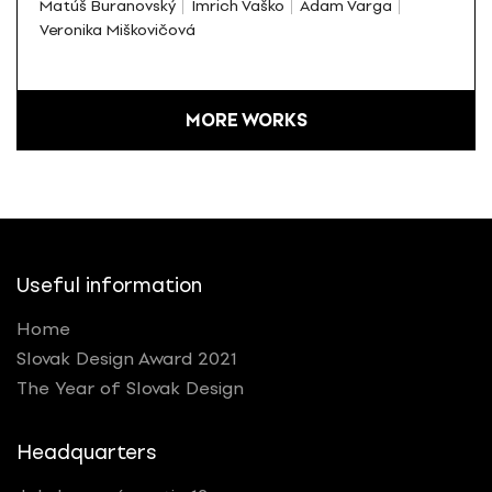
Matúš Buranovský
Imrich Vaško
Adam Varga
Veronika Miškovičová
MORE WORKS
Useful information
Home
Slovak Design Award 2021
The Year of Slovak Design
Headquarters