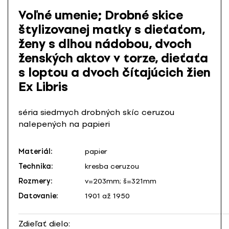
Voľné umenie; Drobné skice
štylizovanej matky s dieťaťom,
ženy s dlhou nádobou, dvoch
ženských aktov v torze, dieťaťa
s loptou a dvoch čítajúcich žien
Ex Libris
séria siedmych drobných skíc ceruzou
nalepených na papieri
Materiál:
papier
Technika:
kresba ceruzou
Rozmery:
v=203mm; š=321mm
Datovanie:
1901 až 1950
Zdieľať dielo: