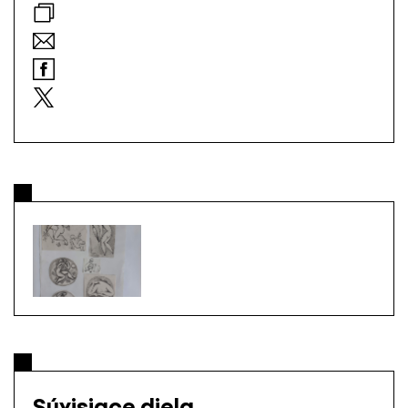
Súvisiace diela