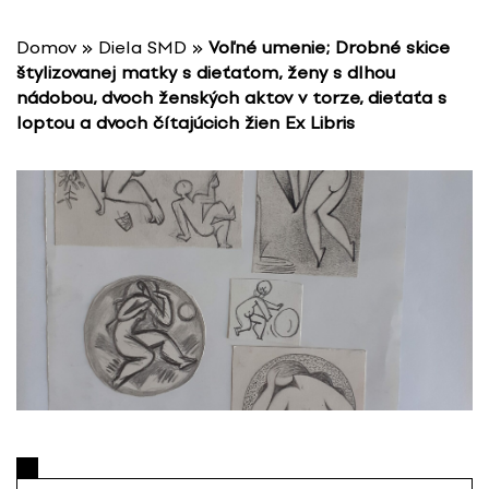
P
r
Domov
»
Diela SMD
»
Voľné umenie; Drobné skice
e
štylizovanej matky s dieťaťom, ženy s dlhou
s
nádobou, dvoch ženských aktov v torze, dieťaťa s
k
loptou a dvoch čítajúcich žien Ex Libris
o
č
i
ť
n
a
o
b
s
a
h