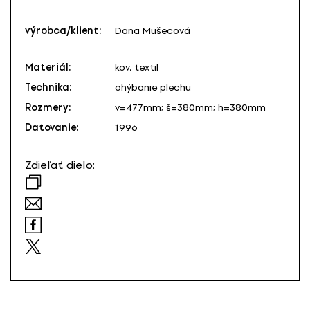
výrobca/klient:
Dana Mušecová
Materiál:
kov, textil
Technika:
ohýbanie plechu
Rozmery:
v=477mm; š=380mm; h=380mm
Datovanie:
1996
Zdieľať dielo: