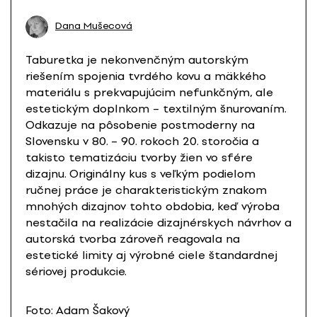
Dana Mušecová
Taburetka je nekonvenčným autorským
riešením spojenia tvrdého kovu a mäkkého
materiálu s prekvapujúcim nefunkčným, ale
estetickým doplnkom – textilným šnurovaním.
Odkazuje na pôsobenie postmoderny na
Slovensku v 80. – 90. rokoch 20. storočia a
takisto tematizáciu tvorby žien vo sfére
dizajnu. Originálny kus s veľkým podielom
ručnej práce je charakteristickým znakom
mnohých dizajnov tohto obdobia, keď výroba
nestačila na realizácie dizajnérskych návrhov a
autorská tvorba zároveň reagovala na
estetické limity aj výrobné ciele štandardnej
sériovej produkcie.
Foto: Adam Šakový