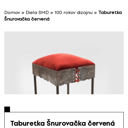
P
r
Domov
»
Diela SMD
»
100 rokov dizajnu
»
Taburetka
e
Šnurovačka červená
s
k
o
č
i
ť
n
a
o
b
s
a
h
Taburetka Šnurovačka červená