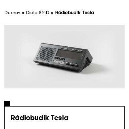
P
r
Domov
»
Diela SMD
»
Rádiobudík Tesla
e
s
k
o
č
i
ť
n
a
o
b
s
a
h
Rádiobudík Tesla