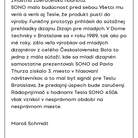
zvláštnu zberateľskú hodnotu.
SONO malo budúcnosť pred sebou. Všetci mu
verili a verili aj Tesle, že produkt pustí do
výroby. Funkčný prototyp prihlásili do súťažnej
prehliadky dizajnu Dizajn pre mladých. V Dome
techniky v Bratislave sa v roku 1989, tak ako po
iné roky, zišlo veľa výrobkov od mladých
dizajnérov z celého Československa. Bola to
jedna z mála súťaží, kde sa mladí dizajnéri
samostatne prezentovali. SONO od Pavla
Thurza získalo 3. miesto v hlasovaní
návštevníkov, a to mal byť signál pre Teslu
Bratislava, že predajný úspech bude zaručený.
Rádioprijímač s hodinami Tesla SONO 450A
však vznikol v nesprávnom období na
nesprávnom mieste.
Maroš Schmidt