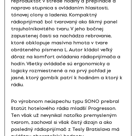
reproduktor, v strede hodiny a prepínače a
napravo stupnica s ovládaním hlasitosti,
tónovej clony a ladenia. Kompaktný
rádioprijímač bol tvarovaný ako šikmý panel
trojuholníkovitého tvaru. V jeho bočnej
zapustenej časti sa nachádza rebrovanie,
ktoré obklopuje masívna hmota v tvare
obráteného písmena L. Autor kládol veľký
dôraz na komfort ovládania rádioprijímača a
hodín. Všetky ovládače sú ergonomicky a
logicky rozmiestnené a na prvý pohľad je
jasné, ktorý gombík patrí k hodinám a ktorý k
rádiu.
Po výrobnom neúspechu typu SONO prebral
štatút hotelového rádia mladší Progresson.
Ten však už nevynikal natoľko premysleným
tvarom, zachoval si však čistý dizajn a ako
posledný rádioprijímač z Tesly Bratislava má