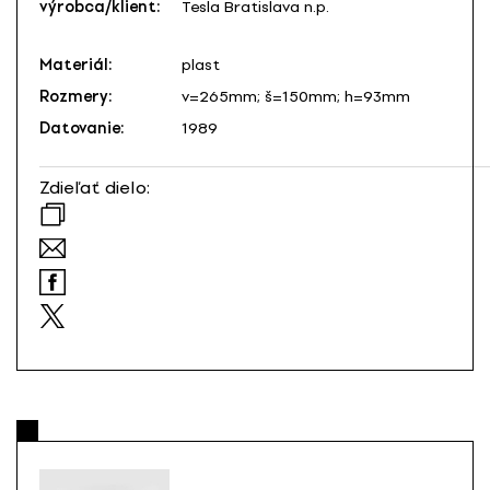
výrobca/klient:
Tesla Bratislava n.p.
Materiál:
plast
Rozmery:
v=265mm; š=150mm; h=93mm
Datovanie:
1989
Zdieľať dielo: