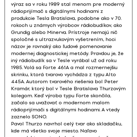
výraz sa v roku 1989 stal menom pre moderný
rádioprijímač s digitálnymi hodinami z
produkcie Tesla Bratislava, podobne ako v 70.
rokoch u známych výrobcov rádiobudíkov, ako
Grundig alebo Minerva. Prístroje nemajú nič
spoločné s ultrazvukovým vyšetrením, hoci
názov je rovnaký ako ľudové pomenovanie
modernej diagnostickej metódy. Pravdou je, že
iný rádiobudík sa v Tesle vyrábal už od roku
1985. Volá sa Forte 461A a mal rozmernejšiu
skrinku, ktorá tvarovo vychádza z typu Alto
445A. Autorom tvarového riešenia bol Peter
Kramár, ktorý bol v Tesle Bratislava Thurzovým
kolegom. Keď výroba typu Forte skončila,
začalo sa uvažovať o modernom malom
rádioprijímači s digitálnymi hodinami. A vtedy
zaznelo SONO.
Pavol Thurzo navrhol celý tvar ako skladačku,
kde má všetko svoje miesto. Naľavo