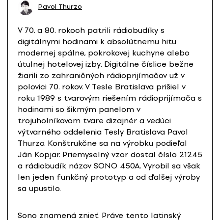
Pavol Thurzo
V 70. a 80. rokoch patrili rádiobudíky s
digitálnymi hodinami k absolútnemu hitu
modernej spálne, pokrokovej kuchyne alebo
útulnej hotelovej izby. Digitálne číslice bežne
žiarili zo zahraničných rádioprijímačov už v
polovici 70. rokov. V Tesle Bratislava prišiel v
roku 1989 s tvarovým riešením rádioprijímača s
hodinami so šikmým panelom v
trojuholníkovom tvare dizajnér a vedúci
výtvarného oddelenia Tesly Bratislava Pavol
Thurzo. Konštrukčne sa na výrobku podieľal
Ján Kopjar. Priemyselný vzor dostal číslo 21245
a rádiobudík názov SONO 450A. Vyrobil sa však
len jeden funkčný prototyp a od ďalšej výroby
sa upustilo.
Sono znamená znieť. Práve tento latinský