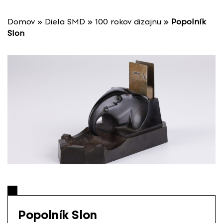
P
r
Domov
»
Diela SMD
»
100 rokov dizajnu
»
Popolník
e
Slon
s
k
o
č
i
ť
n
a
o
b
s
a
h
Popolník Slon