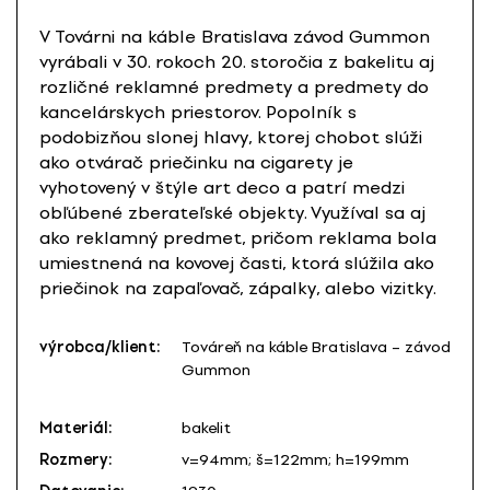
V Továrni na káble Bratislava závod Gummon
vyrábali v 30. rokoch 20. storočia z bakelitu aj
rozličné reklamné predmety a predmety do
kancelárskych priestorov. Popolník s
podobizňou slonej hlavy, ktorej chobot slúži
ako otvárač priečinku na cigarety je
vyhotovený v štýle art deco a patrí medzi
obľúbené zberateľské objekty. Využíval sa aj
ako reklamný predmet, pričom reklama bola
umiestnená na kovovej časti, ktorá slúžila ako
priečinok na zapaľovač, zápalky, alebo vizitky.
výrobca/klient:
Továreň na káble Bratislava – závod
Gummon
Materiál:
bakelit
Rozmery:
v=94mm; š=122mm; h=199mm