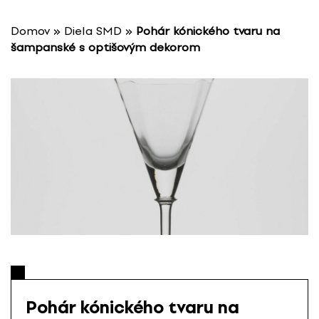
P
r
Domov
»
Diela SMD
»
Pohár kónického tvaru na
e
šampanské s optišovým dekorom
s
k
o
č
i
ť
n
a
o
b
s
a
h
Pohár kónického tvaru na