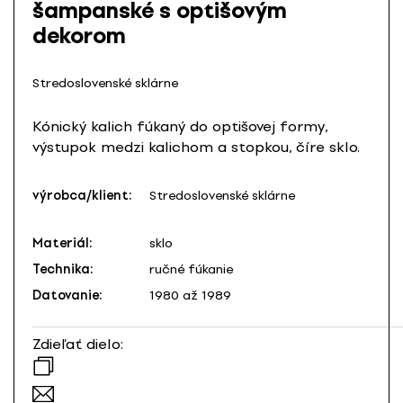
šampanské s optišovým
dekorom
Stredoslovenské sklárne
Kónický kalich fúkaný do optišovej formy,
výstupok medzi kalichom a stopkou, číre sklo.
výrobca/klient:
Stredoslovenské sklárne
Materiál:
sklo
Technika:
ručné fúkanie
Datovanie:
1980 až 1989
Zdieľať dielo: