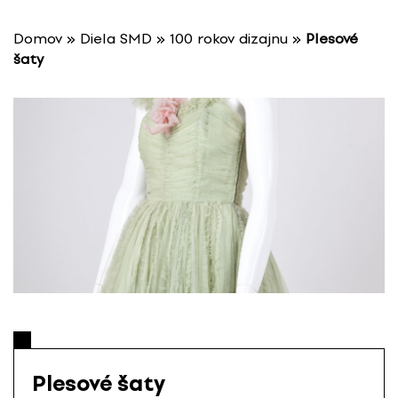
P
r
Domov
»
Diela SMD
»
100 rokov dizajnu
»
Plesové
e
šaty
s
k
o
č
i
ť
n
a
o
b
s
a
h
Plesové šaty