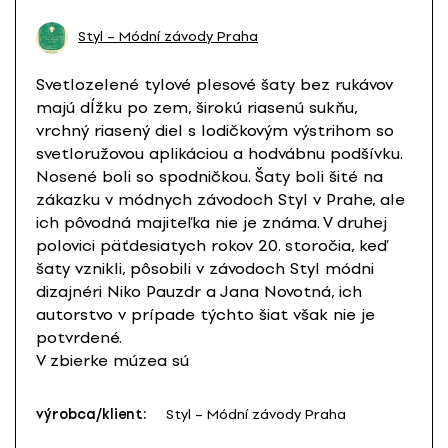
Styl – Módní závody Praha
Svetlozelené tylové plesové šaty bez rukávov
majú dĺžku po zem, širokú riasenú sukňu,
vrchný riasený diel s lodičkovým výstrihom so
svetloružovou aplikáciou a hodvábnu podšívku.
Nosené boli so spodničkou. Šaty boli šité na
zákazku v módnych závodoch Styl v Prahe, ale
ich pôvodná majiteľka nie je známa. V druhej
polovici päťdesiatych rokov 20. storočia, keď
šaty vznikli, pôsobili v závodoch Styl módni
dizajnéri Niko Pauzdr a Jana Novotná, ich
autorstvo v prípade týchto šiat však nie je
potvrdené.
V zbierke múzea sú
výrobca/klient:
Styl – Módní závody Praha