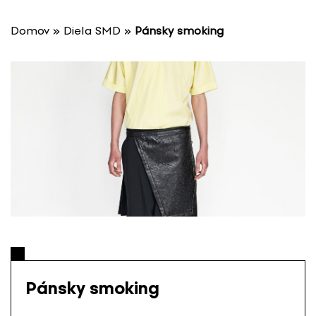
P
r
Domov
»
Diela SMD
»
Pánsky smoking
e
s
k
o
č
i
ť
n
a
o
b
s
a
h
Pánsky smoking