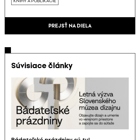
KNIHY A PUBLIKÁCIE
PREJSŤ NA DIELA
Súvisiace články
Bádateľské prázdniny sú tu!