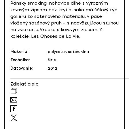
Pánsky smoking: nohavice dlhé s výrazným
kovovým zipsom bez krytia, sako má šálový typ
golieru zo saténového materiálu, v páse
vložený saténový pruh – s nadväzujúcou stuhou
na zviazanie. Vrecko s kovovým zipsom. Z
kolekcie: Les Choses de La Vie.
Materiál:
polyester, satén, vlna
Technika:
šitie
Datovanie:
2012
Zdieľať dielo: