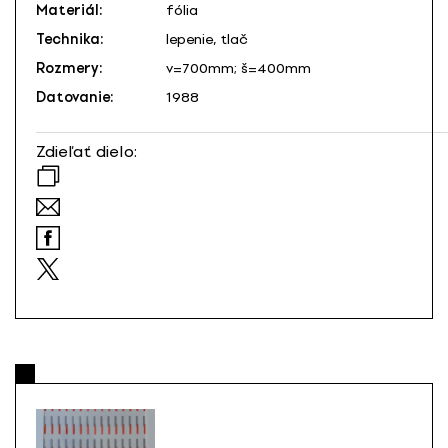
Materiál:
fólia
Technika:
lepenie, tlač
Rozmery:
v=700mm; š=400mm
Datovanie:
1988
Zdieľať dielo: