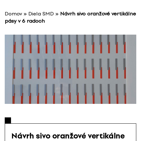
P
r
Domov
»
Diela SMD
»
Návrh sivo oranžové vertikálne
e
pásy v 6 radoch
s
k
o
č
i
ť
n
a
o
b
s
a
h
Návrh sivo oranžové vertikálne