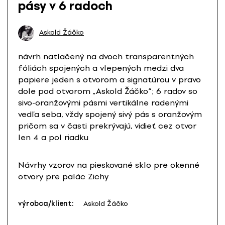
pásy v 6 radoch
Askold Žáčko
návrh natlačený na dvoch transparentných
fóliách spojených a vlepených medzi dva
papiere jeden s otvorom a signatúrou v pravo
dole pod otvorom „Askold Žáčko“; 6 radov so
sivo-oranžovými pásmi vertikálne radenými
vedľa seba, vždy spojený sivý pás s oranžovým
pričom sa v časti prekrývajú, vidieť cez otvor
len 4 a pol riadku
Návrhy vzorov na pieskované sklo pre okenné
otvory pre palác Zichy
výrobca/klient:
Askold Žáčko