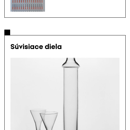
Súvisiace diela