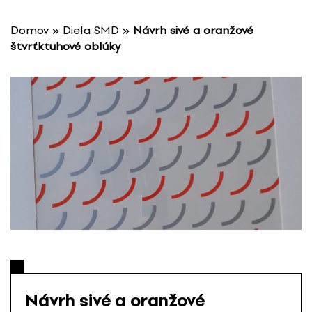
P
r
Domov
»
Diela SMD
»
Návrh sivé a oranžové
e
štvrťktuhové oblúky
s
k
o
č
i
ť
n
a
o
b
s
a
h
Návrh sivé a oranžové