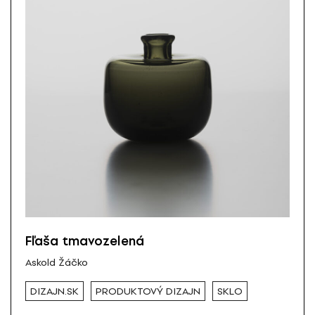
Fľaša tmavozelená
Askold Žáčko
DIZAJN.SK
PRODUKTOVÝ DIZAJN
SKLO