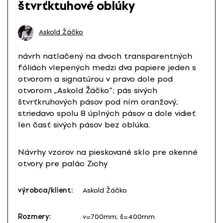
štvrťktuhové oblúky
Askold Žáčko
návrh natlačený na dvoch transparentných
fóliách vlepených medzi dva papiere jeden s
otvorom a signatúrou v pravo dole pod
otvorom „Askold Žáčko“; pás sivých
štvrťkruhových pásov pod ním oranžový,
striedavo spolu 8 úplných pásov a dole vidieť
len časť sivých pásov bez oblúka.
Návrhy vzorov na pieskované sklo pre okenné
otvory pre palác Zichy
výrobca/klient:
Askold Žáčko
Rozmery:
v=700mm; š=400mm