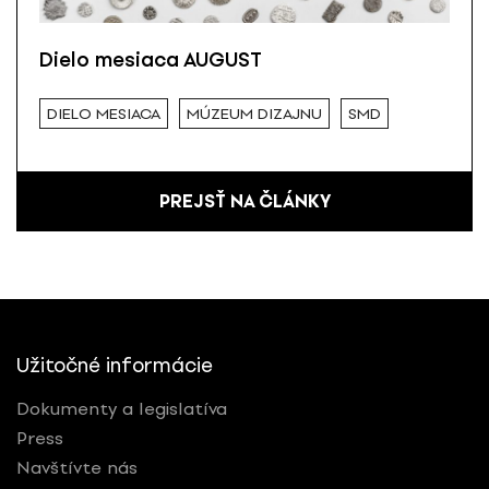
Dielo mesiaca AUGUST
DIELO MESIACA
MÚZEUM DIZAJNU
SMD
PREJSŤ NA ČLÁNKY
Užitočné informácie
Dokumenty a legislatíva
Press
Navštívte nás