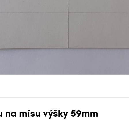
hu na misu výšky 59mm