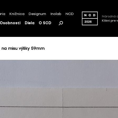
ria
Knižnica
Designum
Inolab
NCD
Národná c
Klikni pre 
Osobnosti
Diela
O SCD
u na misu výšky 59mm