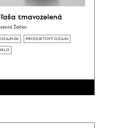
Fľaša tmavozelená
skold Žáčko
DIZAJN.SK
PRODUKTOVÝ DIZAJN
SKLO