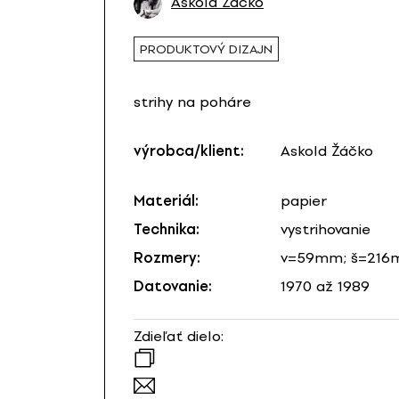
Askold Žáčko
PRODUKTOVÝ DIZAJN
strihy na poháre
výrobca/klient:
Askold Žáčko
Materiál:
papier
Technika:
vystrihovanie
Rozmery:
v=59mm; š=21
Datovanie:
1970 až 1989
Zdieľať dielo: