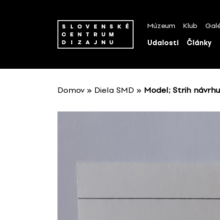
P
r
Múzeum
Klub
Galé
e
s
Udalosti
Články
k
o
č
i
Domov
»
Diela SMD
»
Model; Strih návrh
ť
n
a
o
b
s
a
h