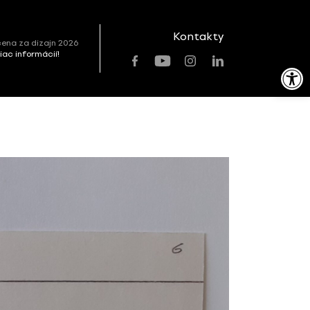
Kontakty
ena za dizajn 2026
viac informácií!
Open toolbar