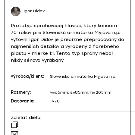
Igor Didov
Prototyp sprchovacej hlavice, ktorý koncom
70. rokov pre Slovenskú armatúrku Myjava n.p.
vytovril Igor Didov je precízne prepracovaný do
najmenších detailov a vyrobený z farebného
plastu v mierke 1:1. Tento typ sprchy nebol
nikdy sériovo vyrábaný.
výrobca/klient:
Slovenská armatúrka Myjava n.p.
Rozmery:
v=66mm; š=85mm; h=205mm
Datovanie:
1978
Zdieľať dielo: