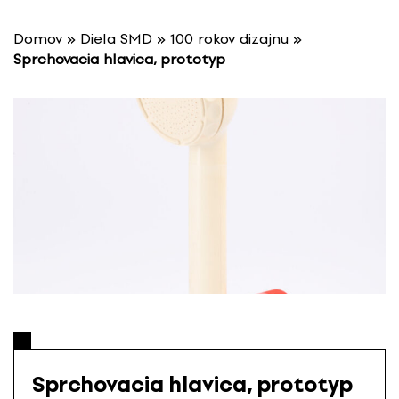
P
r
Domov
»
Diela SMD
»
100 rokov dizajnu
»
e
Sprchovacia hlavica, prototyp
s
k
o
č
i
ť
n
a
o
b
s
a
h
Sprchovacia hlavica, prototyp