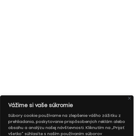
Vážime si vaše súkromie
Súbory cookie používame na zlepšenie vášho zážitku z
prehliadania, poskytovanie prispôsobených reklám alebo
obsahu a analýzu našej návštevnosti. Kliknutím na „Prijať
všetko“ súhlasíte s naším používaním súborov