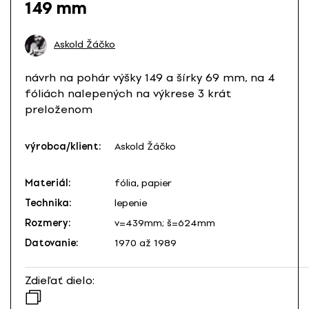
149 mm
Askold Žáčko
návrh na pohár výšky 149 a šírky 69 mm, na 4
fóliách nalepených na výkrese 3 krát
preloženom
výrobca/klient:
Askold Žáčko
Materiál:
fólia, papier
Technika:
lepenie
Rozmery:
v=439mm; š=624mm
Datovanie:
1970 až 1989
Zdieľať dielo: