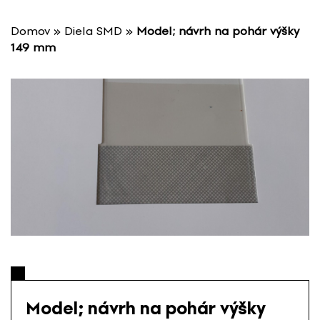
P
r
Domov
»
Diela SMD
»
Model; návrh na pohár výšky
e
149 mm
s
k
o
č
i
ť
n
a
o
b
s
a
h
Model; návrh na pohár výšky