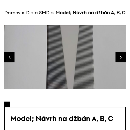
P
r
Domov
»
Diela SMD
»
Model; Návrh na džbán A, B, C
e
s
k
o
č
i
ť
n
a
o
b
s
a
h
Model; Návrh na džbán A, B, C