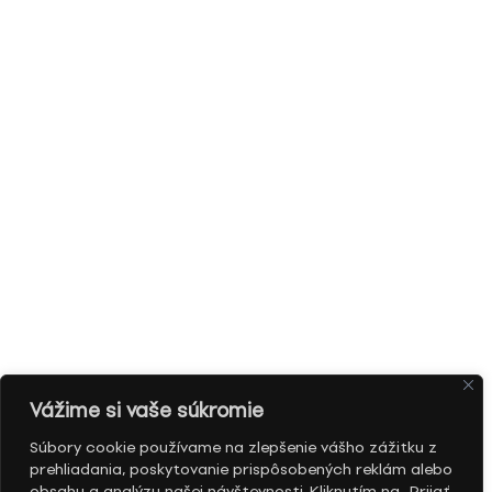
Vážime si vaše súkromie
Súbory cookie používame na zlepšenie vášho zážitku z
prehliadania, poskytovanie prispôsobených reklám alebo
obsahu a analýzu našej návštevnosti. Kliknutím na „Prijať