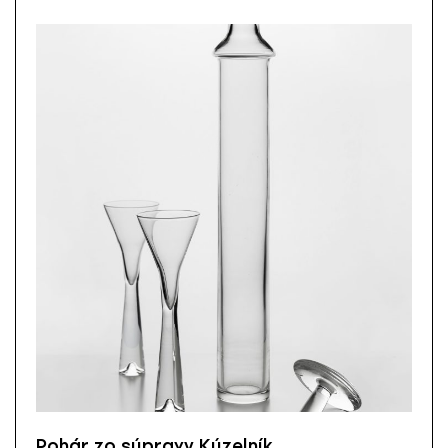
Pohár zo súpravy Kúzelník