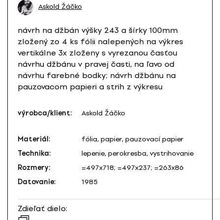
Askold Žáčko
návrh na džbán výšky 243 a šírky 100mm
zložený zo 4 ks fólii nalepených na výkres
vertikálne 3x zloženy s vyrezanou časťou
návrhu džbánu v pravej časti, na ľavo od
návrhu farebné bodky; návrh džbánu na
pauzovacom papieri a strih z výkresu
výrobca/klient:
Askold Žáčko
Materiál:
fólia, papier, pauzovací papier
Technika:
lepenie, perokresba, vystrihovanie
Rozmery:
=497x718; =497x237; =263x86
Datovanie:
1985
Zdieľať dielo: