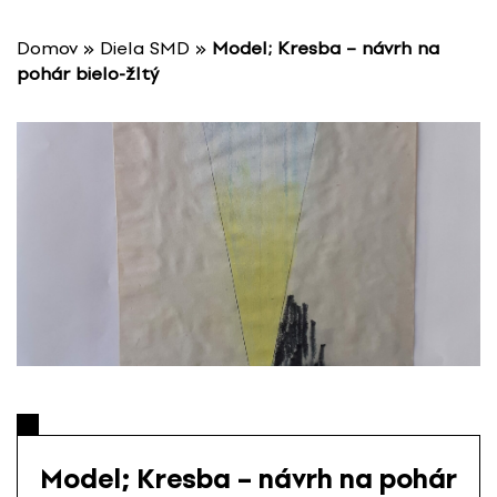
P
r
Domov
»
Diela SMD
»
Model; Kresba – návrh na
e
pohár bielo-žltý
s
k
o
č
i
ť
n
a
o
b
s
a
h
Model; Kresba – návrh na pohár