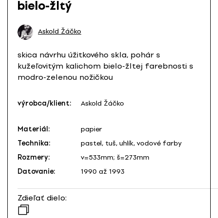
bielo-žltý
Askold Žáčko
skica návrhu úžitkového skla, pohár s
kužeľovitým kalichom bielo-žltej farebnosti s
modro-zelenou nožičkou
výrobca/klient:
Askold Žáčko
Materiál:
papier
Technika:
pastel, tuš, uhlík, vodové farby
Rozmery:
v=533mm; š=273mm
Datovanie:
1990 až 1993
Zdieľať dielo: