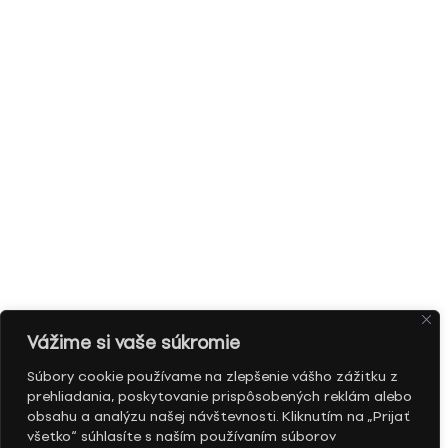
Vážime si vaše súkromie
Súbory cookie používame na zlepšenie vášho zážitku z
prehliadania, poskytovanie prispôsobených reklám alebo
obsahu a analýzu našej návštevnosti. Kliknutím na „Prijať
všetko“ súhlasíte s naším používaním súborov