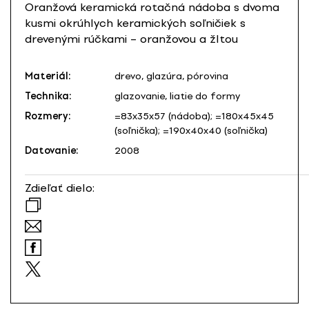
Oranžová keramická rotačná nádoba s dvoma
kusmi okrúhlych keramických soľničiek s
drevenými rúčkami – oranžovou a žltou
Materiál:
drevo, glazúra, pórovina
Technika:
glazovanie, liatie do formy
Rozmery:
=83x35x57 (nádoba); =180x45x45
(soľnička); =190x40x40 (soľnička)
Datovanie:
2008
Zdieľať dielo: