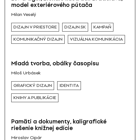
model exteriérového pútača
Milan Veselý
DIZAJN V PRIESTORE
DIZAJN.SK
KAMPAŇ
KOMUNIKAČNÝ DIZAJN
VIZUÁLNA KOMUNIKÁCIA
Mladá tvorba, obálky časopisu
Miloš Urbásek
GRAFICKÝ DIZAJN
IDENTITA
KNIHY A PUBLIKÁCIE
Pamäti a dokumenty, kaligrafické
riešenie knižnej edície
Miroslav Cipár