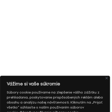
Vážime si vaše súkromie
Súbory cookie používame na zlepšenie vášho zážitku z
prehliadania, poskytovanie prispôsobených reklám alebo
obsahu a analýzu našej návštevnosti. Kliknutím na „Prijať
všetko“ súhlasíte s naším používaním súborov