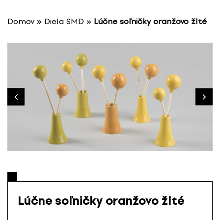
P
r
Domov
»
Diela SMD
»
Lúčne soľničky oranžovo žlté
e
s
k
o
č
i
ť
n
a
o
b
s
a
h
Lúčne soľničky oranžovo žlté