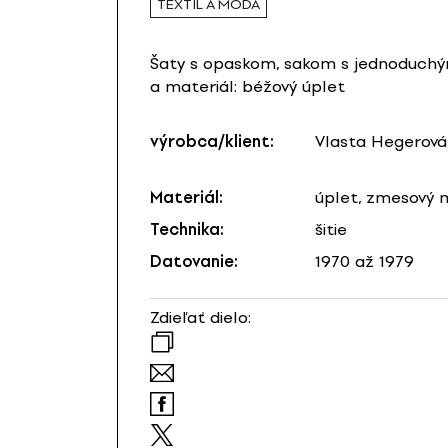
TEXTIL A MÓDA
Šaty s opaskom, sakom s jednoduchým
a materiál: béžový úplet
výrobca/klient:
Vlasta Hegerová
Materiál:
úplet, zmesový 
Technika:
šitie
Datovanie:
1970 až 1979
Zdieľať dielo: