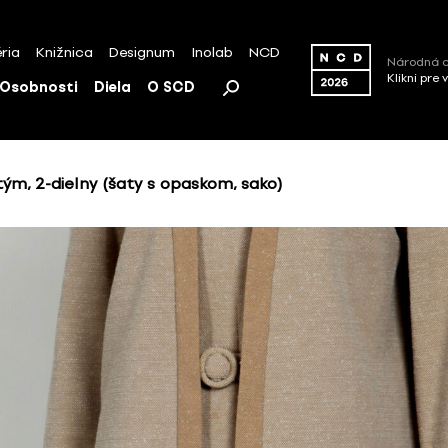
ria
Knižnica
Designum
Inolab
NCD
Národná c
Klikni pre 
Osobnosti
Diela
O SCD
ým, 2-dielny (šaty s opaskom, sako)