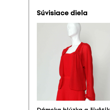
Súvisiace diela
Dámska blúzka a živôtik