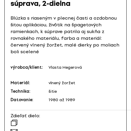
súprava, 2-dielna
Blúzka s riaseným v plecnej časti a ozdobnou
šitou aplikáciou, živôtik na špagetových
ramienkach, k súprave patrila aj sukňa z
rovnakého materiálu, farba a materiál:
červený vlnený žoržet, malé dierky po moliach
boli scelené
výrobca/klient:
Vlasta Hegerová
Materiál:
vlnený žoržet
Technika:
šitie
Datovanie:
1980 až 1989
Zdieľať dielo: