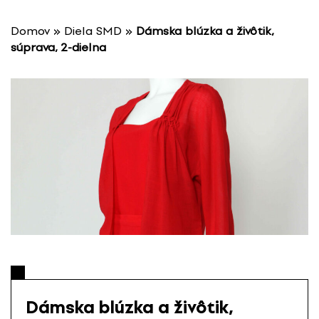
P
r
Domov
»
Diela SMD
»
Dámska blúzka a živôtik,
e
súprava, 2-dielna
s
k
o
č
i
ť
n
a
o
b
s
a
h
Dámska blúzka a živôtik,