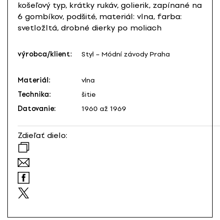
košeľový typ, krátky rukáv, golierik, zapínané na
6 gombíkov, podšité, materiál: vlna, farba:
svetložltá, drobné dierky po moliach
výrobca/klient:
Styl – Módní závody Praha
Materiál:
vlna
Technika:
šitie
Datovanie:
1960 až 1969
Zdieľať dielo: