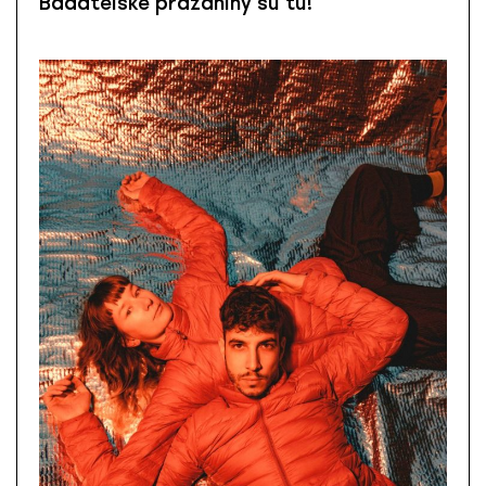
Bádateľské prázdniny sú tu!