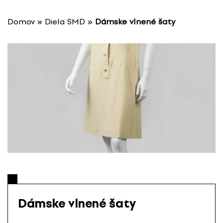
P
r
Domov
»
Diela SMD
»
Dámske vlnené šaty
e
s
k
o
č
i
ť
n
a
o
b
s
a
h
Dámske vlnené šaty