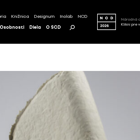
ria
Knižnica
Designum
Inolab
NCD
Národná c
Klikni pre 
Osobnosti
Diela
O SCD