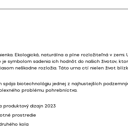
enka. Ekologická, naturálna a plne rozložiteľná v zemi.
e symbolom sadenia ich hodnôt do našich životov, ktoré 
som neškodne rozložia. Táto urna ctí nielen život blízkyc
jn spája biotechnológiu jednej z najhustejších podzemný
mplexného problému pohrebníctva.
 produktový dizajn 2023
votné prostredie
druhého kola