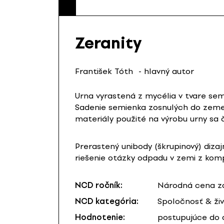
Zeranity
František Tóth
- hlavný autor
Urna vyrastená z mycélia v tvare semi
Sadenie semienka zosnulých do zeme j
materiály použité na výrobu urny sa ča
Prerastený unibody (škrupinový) diza
riešenie otázky odpadu v zemi z ko
NCD ročník:
Národná cena za
NCD kategória:
Spoločnosť & ži
Hodnotenie:
postupujúce do 