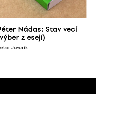
Péter Nádas: Stav vecí
(výber z esejí)
eter Javorík