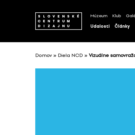
P
r
Múzeum
Klub
Galé
e
s
Udalosti
Články
k
o
č
i
Domov
»
Diela NCD
»
Vizuálne samovraž
ť
n
a
o
b
s
a
h