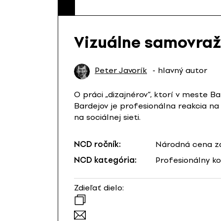
Vizuálne samovraž
Peter Javorík
- hlavný autor
O práci „dizajnérov“, ktorí v meste B
Bardejov je profesionálna reakcia na
na sociálnej sieti.
NCD ročník:
Národná cena za
NCD kategória:
Profesionálny k
Zdieľať dielo: