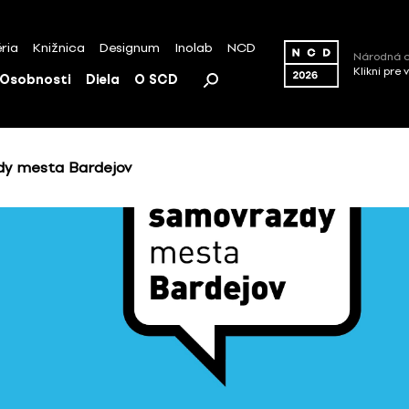
ria
Knižnica
Designum
Inolab
NCD
Národná c
Klikni pre 
Osobnosti
Diela
O SCD
dy mesta Bardejov