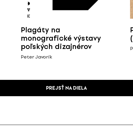
Plagáty na
monografické výstavy
poľských dizajnérov
P
Peter Javorík
PREJSŤ NA DIELA