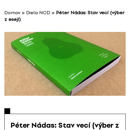
P
r
Domov
»
Diela NCD
»
Péter Nádas: Stav vecí (výber
e
z esejí)
s
k
o
č
i
ť
n
a
o
b
s
a
h
Péter Nádas: Stav vecí (výber z