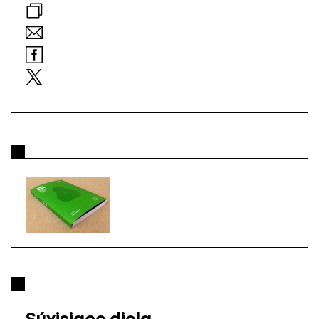
Súvisiace diela