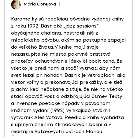
Mária Čorejová
Karamelky sú reedíciou pôvodne vydanej knihy
z roku 1992. Básnické „jazz sessions“
obyčajného chalana, nestratili nič z
mladíckeho pôvabu, akým sa postupne zapájal
do veľkého života. V knihe majú svoje
nezastupiteľné miesto pokrvné bratstvá
priateľov, ochutnávanie lásky či pocit toho, že
všetko je pred nami a stačí vytrvať, aby nám
svet ležal pri nohách. Básnik je vetroplach, ako
vietor voľný a prekonávajúci prekážky, ale tiež
plachý, keď nečakane zisťuje, že nie na všetko
stačí opovážlivosť a odzbrojujúci úsmev. Texty
a invenčné poetické nápady v pôvodnom
knižnom vydaní (1992) vynikajúco stvárnil
výtvarník Aleš Votava. Reedícia knihy vychádza
s úplným znením Klimáčkových básní a v
redizajne Votavových ilustrácií Máriou