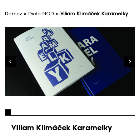
P
r
Domov
»
Diela NCD
»
Viliam Klimáček Karamelky
e
s
k
o
č
i
ť
n
a
o
b
s
a
h
Viliam Klimáček Karamelky