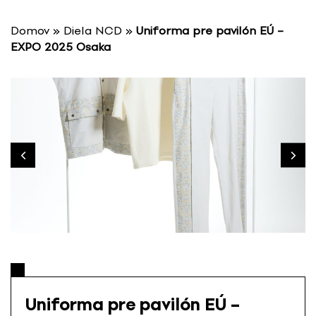
P
r
Domov
»
Diela NCD
»
Uniforma pre pavilón EÚ –
e
EXPO 2025 Osaka
s
k
o
č
i
ť
n
a
o
b
s
a
h
Uniforma pre pavilón EÚ –