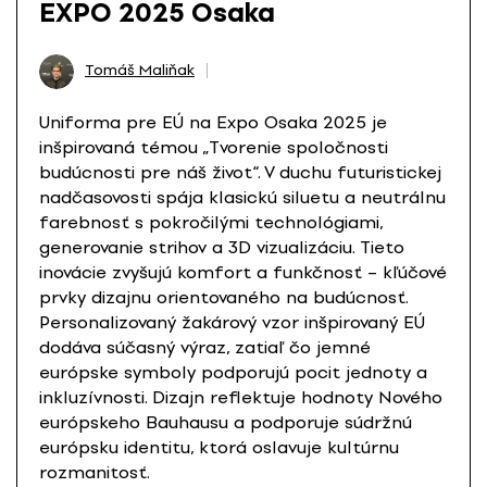
EXPO 2025 Osaka
Tomáš Maliňak
Uniforma pre EÚ na Expo Osaka 2025 je
inšpirovaná témou „Tvorenie spoločnosti
budúcnosti pre náš život“. V duchu futuristickej
nadčasovosti spája klasickú siluetu a neutrálnu
farebnosť s pokročilými technológiami,
generovanie strihov a 3D vizualizáciu. Tieto
inovácie zvyšujú komfort a funkčnosť – kľúčové
prvky dizajnu orientovaného na budúcnosť.
Personalizovaný žakárový vzor inšpirovaný EÚ
dodáva súčasný výraz, zatiaľ čo jemné
európske symboly podporujú pocit jednoty a
inkluzívnosti. Dizajn reflektuje hodnoty Nového
európskeho Bauhausu a podporuje súdržnú
európsku identitu, ktorá oslavuje kultúrnu
rozmanitosť.