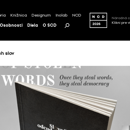
ria
Knižnica
Designum
Inolab
NCD
Národná c
Klikni pre 
Osobnosti
Diela
O SCD
h slov