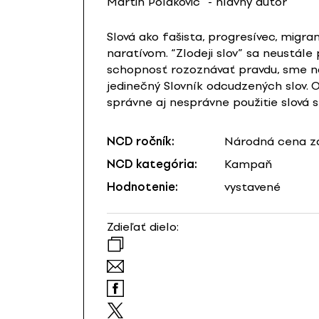
Martin Polakovič
- hlavný autor
Slová ako fašista, progresívec, migr
naratívom. “Zlodeji slov” sa neustál
schopnosť rozoznávať pravdu, sme nác
jedinečný Slovník odcudzených slov. 
správne aj nesprávne použitie slová s
NCD ročník:
Národná cena za
NCD kategória:
Kampaň
Hodnotenie:
vystavené
Zdieľať dielo: