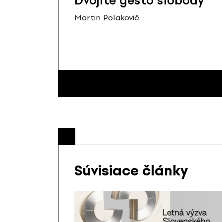
Dvojité gesto slobody
Martin Polakovič
Súvisiace články