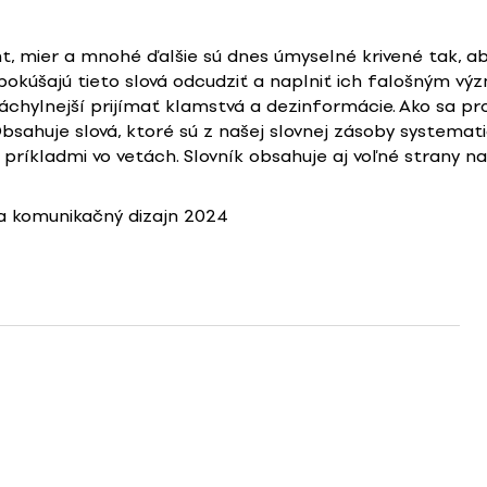
ant, mier a mnohé ďalšie sú dnes úmyselné krivené tak, 
e pokúšajú tieto slová odcudziť a naplniť ich falošným v
hylnejší prijímať klamstvá a dezinformácie. Ako sa pro
Obsahuje slová, ktoré sú z našej slovnej zásoby systema
 príkladmi vo vetách. Slovník obsahuje aj voľné strany na
 komunikačný dizajn 2024