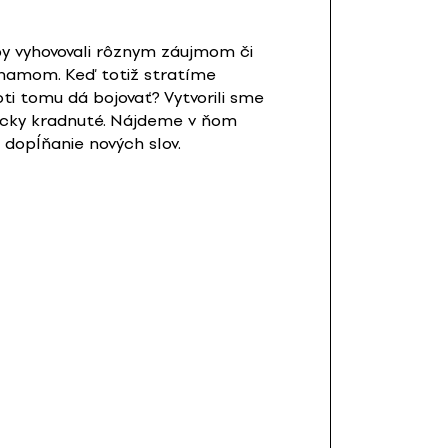
aby vyhovovali rôznym záujmom či
ýznamom. Keď totiž stratíme
ti tomu dá bojovať? Vytvorili sme
ticky kradnuté. Nájdeme v ňom
 dopĺňanie nových slov.