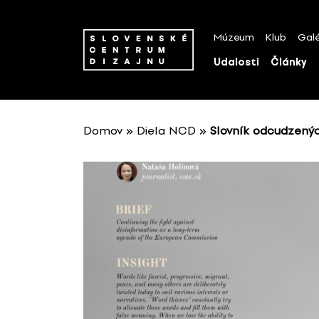
P
r
Múzeum
Klub
Galé
e
s
Udalosti
Články
k
o
č
i
Domov
»
Diela NCD
»
Slovník odcudzenýc
ť
n
a
o
b
s
a
h