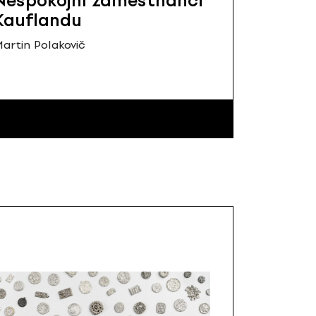
Nespokojní zamestnanci
Kauflandu
artin Polakovič