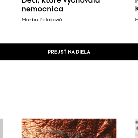
Deti, ktoré vychovala
nemocnica
Martin Polakovič
M
PREJSŤ NA DIELA