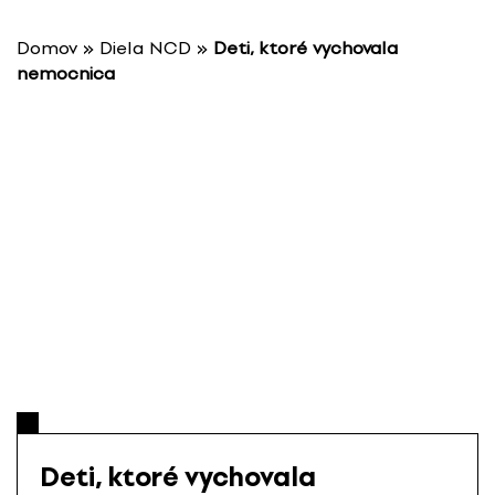
P
r
Domov
»
Diela NCD
»
Deti, ktoré vychovala
e
nemocnica
s
k
o
č
i
ť
n
a
o
b
s
a
h
Deti, ktoré vychovala