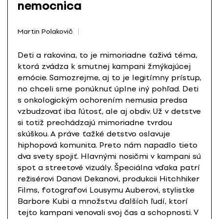
nemocnica
Martin Polakovič
Deti a rakovina, to je mimoriadne ťaživá téma,
ktorá zvádza k smutnej kampani žmýkajúcej
emócie. Samozrejme, aj to je legitímny prístup,
no chceli sme ponúknuť úplne iný pohľad. Deti
s onkologickým ochorením nemusia predsa
vzbudzovať iba ľútosť, ale aj obdiv. Už v detstve
si totiž prechádzajú mimoriadne tvrdou
skúškou. A práve ťažké detstvo oslavuje
hiphopová komunita. Preto nám napadlo tieto
dva svety spojiť. Hlavnými nosičmi v kampani sú
spot a streetové vizuály. Špeciálna vďaka patrí
režisérovi Danovi Dekanovi, produkcii Hitchhiker
Films, fotografovi Lousymu Auberovi, stylistke
Barbore Kubi a množstvu ďalších ľudí, ktorí
tejto kampani venovali svoj čas a schopnosti. V