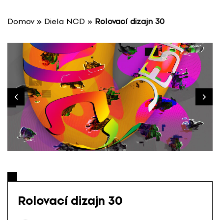
P
r
Domov
»
Diela NCD
»
Rolovací dizajn 30
e
s
k
o
č
i
ť
n
a
o
b
s
a
h
Rolovací dizajn 30