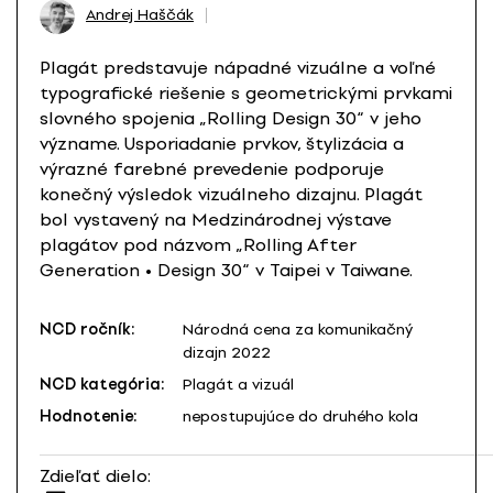
Andrej Haščák
Plagát predstavuje nápadné vizuálne a voľné
typografické riešenie s geometrickými prvkami
slovného spojenia „Rolling Design 30“ v jeho
význame. Usporiadanie prvkov, štylizácia a
výrazné farebné prevedenie podporuje
konečný výsledok vizuálneho dizajnu. Plagát
bol vystavený na Medzinárodnej výstave
plagátov pod názvom „Rolling After
Generation • Design 30“ v Taipei v Taiwane.
NCD ročník:
Národná cena za komunikačný
dizajn 2022
NCD kategória:
Plagát a vizuál
Hodnotenie:
nepostupujúce do druhého kola
Zdieľať dielo: