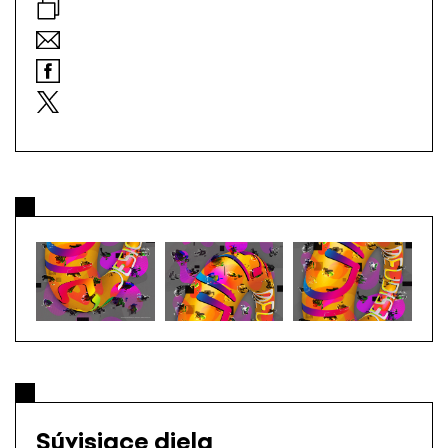
Súvisiace diela