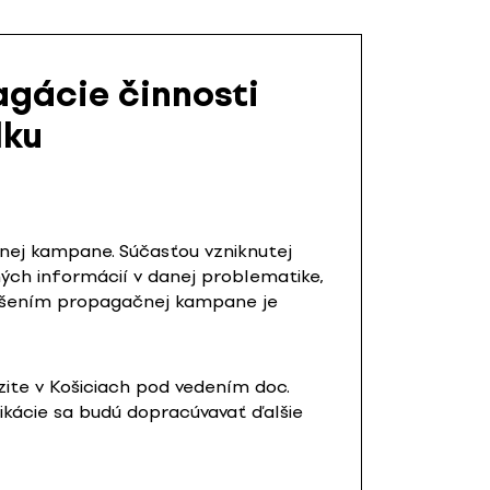
agácie činnosti
lku
čnej kampane. Súčasťou vzniknutej
ných informácií v danej problematike,
avŕšením propagačnej kampane je
rzite v Košiciach pod vedením doc.
likácie sa budú dopracúvavať ďalšie