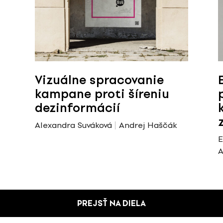
Vizuálne spracovanie
kampane proti šíreniu
dezinformácií
Alexandra Suváková
Andrej Haščák
E
A
PREJSŤ NA DIELA