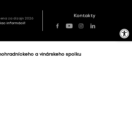
Kontakty
ena za dizajn 2026
viac informácií!
Open toolbar
inohradníckeho a vinárskeho spolku