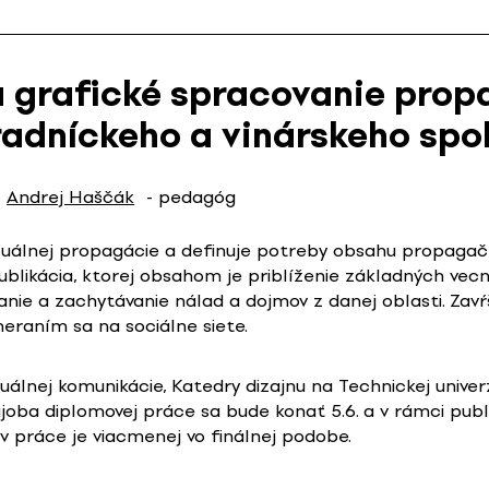
a grafické spracovanie prop
radníckeho a vinárskeho spo
Andrej Haščák
- pedagóg
vizuálnej propagácie a definuje potreby obsahu propaga
publikácia, ktorej obsahom je priblíženie základných vec
anie a zachytávanie nálad a dojmov z danej oblasti. Z
eraním sa na sociálne siete.
zuálnej komunikácie, Katedry dizajnu na Technickej unive
ajoba diplomovej práce sa bude konať 5.6. a v rámci pub
tav práce je viacmenej vo finálnej podobe.