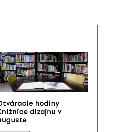
Otváracie hodiny
Knižnice dizajnu v
auguste