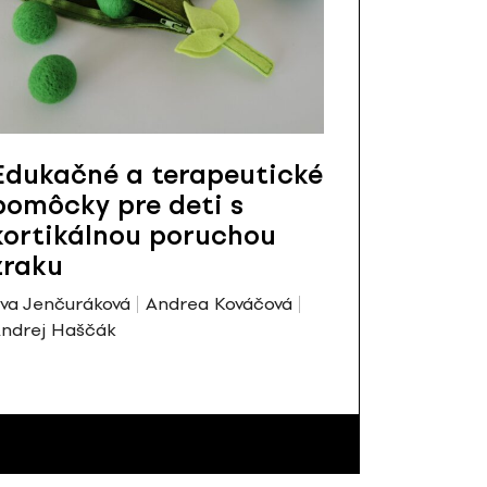
Edukačné a terapeutické
pomôcky pre deti s
kortikálnou poruchou
zraku
va Jenčuráková
Andrea Kováčová
ndrej Haščák