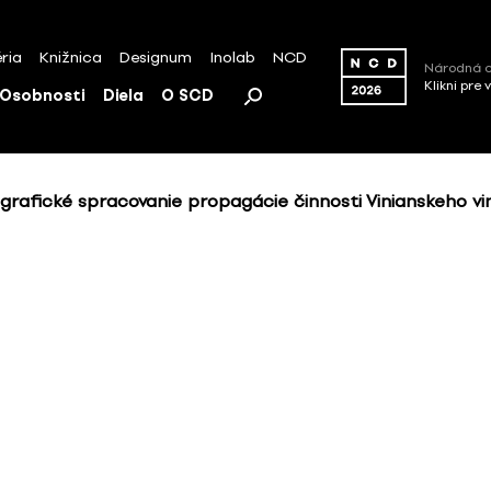
ria
Knižnica
Designum
Inolab
NCD
Národná c
Klikni pre 
Osobnosti
Diela
O SCD
a grafické spracovanie propagácie činnosti Vinianskeho v