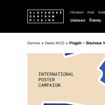
P
r
Múzeum
Klub
Galé
e
s
Udalosti
Články
k
o
č
i
Domov
»
Diela NCD
»
Plagát – Bauhaus 1
ť
n
a
o
b
s
a
h