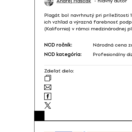
Andrej Haščák
- hlavný autor
Plagát bol navrhnutý pri príležitosti
ich vzhľad a výrazná farebnosť podpo
(Kalifornia) v rámci medzinárodnej 
NCD ročník:
Národná cena za
NCD kategória:
Profesionálny di
Zdieľať dielo: