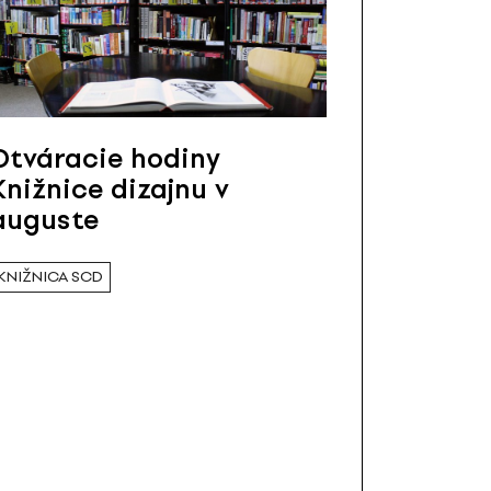
Otváracie hodiny
Knižnice dizajnu v
auguste
KNIŽNICA SCD