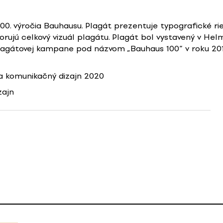
 100. výročia Bauhausu. Plagát prezentuje typografické 
rujú celkový vizuál plagátu. Plagát bol vystavený v Hel
plagátovej kampane pod názvom „Bauhaus 100“ v roku 201
 komunikačný dizajn 2020
zajn