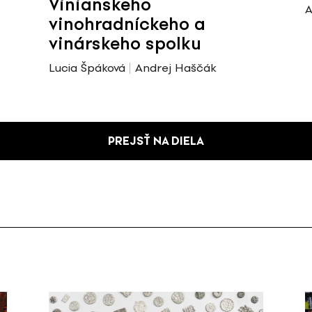
Vinianskeho
A
vinohradníckeho a
vinárskeho spolku
Lucia Špáková
Andrej Haščák
PREJSŤ NA DIELA