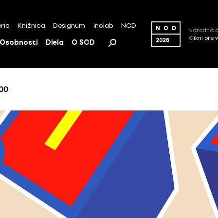
ria
Knižnica
Designum
Inolab
NCD
Národná c
Klikni pre 
Osobnosti
Diela
O SCD
00