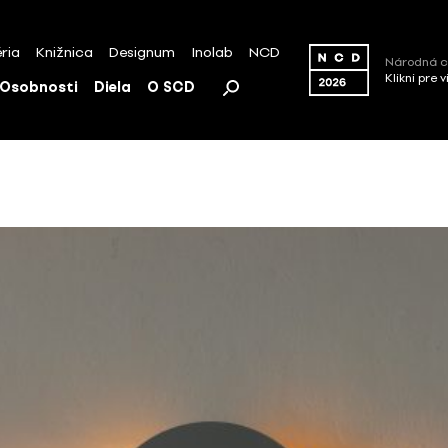
ria
Knižnica
Designum
Inolab
NCD
Národná c
Klikni pre 
Osobnosti
Diela
O SCD