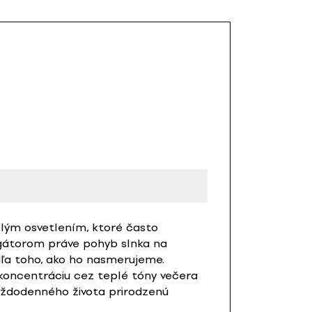
melým osvetlením, ktoré často
igátorom práve pohyb slnka na
dľa toho, ako ho nasmerujeme.
koncentráciu cez teplé tóny večera
každodenného života prirodzenú