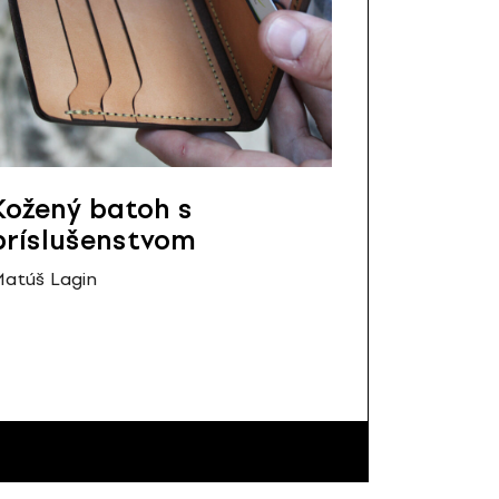
Kožený batoh s
príslušenstvom
atúš Lagin