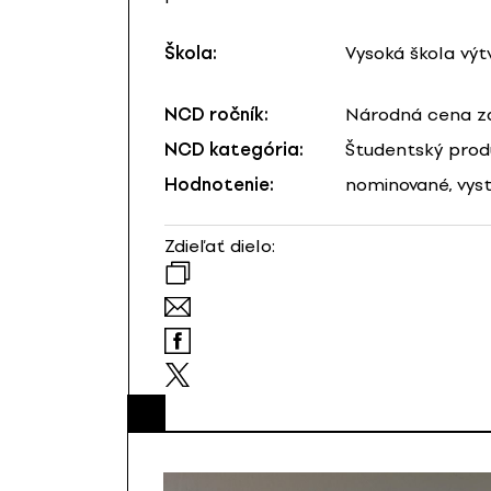
Škola:
Vysoká škola výtv
NCD ročník:
Národná cena za
NCD kategória:
Študentský prod
Hodnotenie:
nominované, vys
Zdieľať dielo: