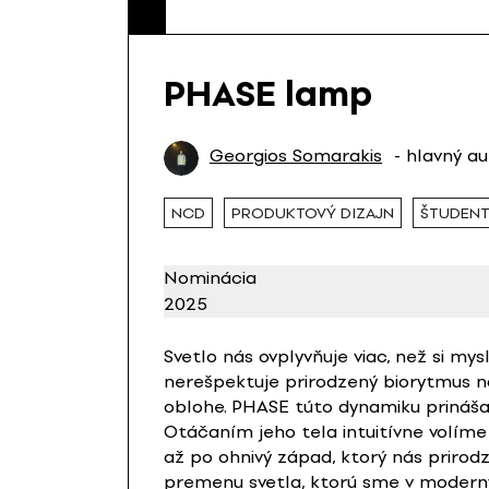
PHASE lamp
Georgios Somarakis
- hlavný a
NCD
PRODUKTOVÝ DIZAJN
ŠTUDENT
Nominácia
2025
Svetlo nás ovplyvňuje viac, než si my
nerešpektuje prirodzený biorytmus n
oblohe. PHASE túto dynamiku prináša
Otáčaním jeho tela intuitívne volím
až po ohnivý západ, ktorý nás prirod
premenu svetla, ktorú sme v modernýc