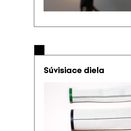
Súvisiace diela