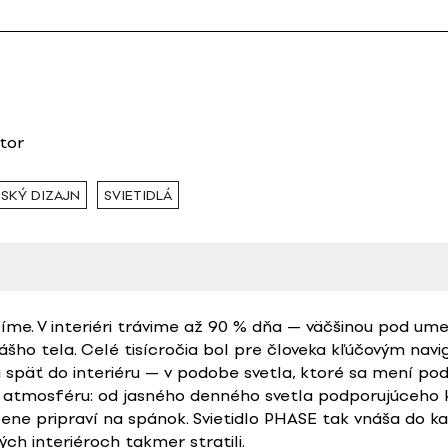
utor
SKÝ DIZAJN
SVIETIDLÁ
slíme. V interiéri trávime až 90 % dňa — väčšinou pod u
ášho tela. Celé tisícročia bol pre človeka kľúčovým nav
 späť do interiéru — v podobe svetla, ktoré sa mení po
e atmosféru: od jasného denného svetla podporujúceho 
zene pripraví na spánok. Svietidlo PHASE tak vnáša do 
h interiéroch takmer stratili.