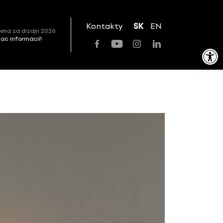
Kontakty
SK
EN
ena za dizajn 2026
viac informácií!
Open toolbar