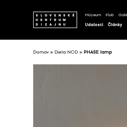
P
r
Múzeum
Klub
Galé
e
s
Udalosti
Články
k
o
č
i
Domov
»
Diela NCD
»
PHASE lamp
ť
n
a
o
b
s
a
h